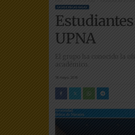
Inicio
La Voz en las Aulas
Estudiantes del IES Vall
e
LA VOZ EN LAS AULAS
r
Estudiantes 
a
.
e
UPNA
s
El grupo ha conocido la ofe
académico.
18 mayo, 2018