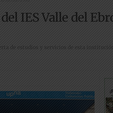
e del Ebro visitan la UPNA
del IES Valle del Ebro
rta de estudios y servicios de esta instituci