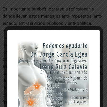
Es importante también pararse a reflexionar a
donde llevan estos mensajes anti-impuestos, anti-
estado, anti-servicios públicos y anti-política.
Porque es necesario tener muy presente las
consecuencias que ha tenido el triunfo de estos
mensajes en otros lugares donde ahora se echan
las manos a la cabeza. Milei recordando derechos
con motosierra, Trump y su predicamento
antisistema, discursos que también se reproducen
constantemente en Navarra. Desgraciadamente, la
democracia está en crisis en todo el mundo, y uno
de los motivos es que intentan hacer creer al
ciudadano que la administración pública es un
fraude. Y esto es muy peligroso, porque una