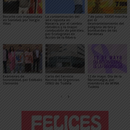
Recorte con mayúsculas
La contaminación del
7 de junio. XXXVI marcha
en Sanidad, por Sergio
aire repunta en
por el
Vitas
Navarra, por el cambio
desmantelamiento del
climático y la mayor
polígono de tiro y
combustión de petróleo,
bombardeo de las
por Ecologistas en
Bardenas
Acción de la Ribera
Exámenes de
Carta del Servicio
12 de mayo: Día de la
honestidad, por Estíbaliz
Normal de Urgencias
fibromialgia, por
Clemente
(SNU) de Tudela
miembros de AFINA
Tudela