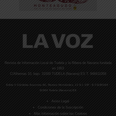
Revista de Información Local de Tudela y la Ribera de Navarra fundada
en 1953
C/Alhemas 10, bajo. 31500 TUDELA (Navarra) ES T. 948411059
Edita © Córdoba Acarreta AC, Ramos Hernández, JJ S.I. CIF · E-71185169 ·
31500 Tudela (Navarra) ES
Aviso Legal
Condiciones de la Suscripción
Más Información sobre las Cookies