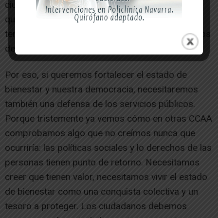
ciudadanía que no conoce, ni valora los servicios
que recibe por parte de la administración, puede
tener la tentación de apoyar otros modelos menos
democráticos.
Por eso, si queremos fortalecer el estado de
bienestar y nuestra democracia, necesitaremos
también una defensa de los servicios públicos.
Porque tristemente ya vemos cómo en otras CCAA
comprobamos algo que no creímos nunca que
ocurriría: las políticas sociales y lo derechos de las
personas tienen punto de retorno. Necesitamos
creer que tienen valor, necesitamos vivir el estado
de bienestar como una conquista colectiva y un
tesoro a proteger. Los ciudadanos debemos