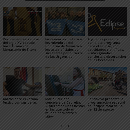
Recuperado un relieve
Fustiñana no invitará a
Arguedas presenta un
del siglo XVI robado
los miembros del
completo programa
hace 16 años del
Gobierno de Navarra a
para el eclipse, con
Monasterio de Fitero
los actos oficiales de
actividades científicas,
sus fiestas por el cierre
visitas guiadas,
de las Urgencias
concierto y observación
de las Perseidas
Ablitas abre el verano
María Preciado,
Sendaviva presenta la
festivo con sus peras
concejala de Cadreita:
programación especial
«Queremos unas fiestas
del eclipse total de Sol
en las que todo el
del 12 de agosto
mundo encuentre su
sitio»