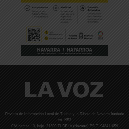
Revista de Información Local de Tudela y la Ribera de Navarra fundada
en 1953
C/Alhemas 10, bajo. 31500 TUDELA (Navarra) ES T. 948411059