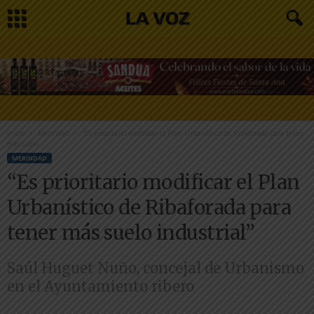
Inicio
Merindad
“Es prioritario modificar el Plan Urbanístico de Ribaforada para tener
más suelo...
MERINDAD
“Es prioritario modificar el Plan
Urbanístico de Ribaforada para
tener más suelo industrial”
Saúl Huguet Nuño, concejal de Urbanismo
en el Ayuntamiento ribero