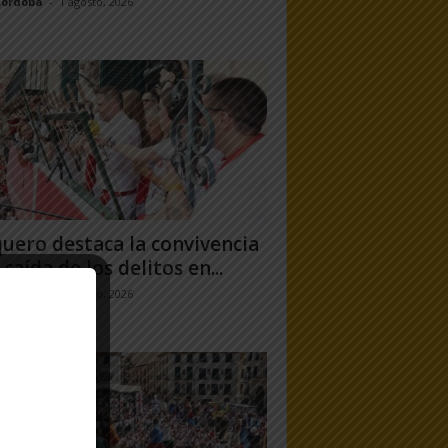
Córdoba
-
1 agosto, 2026
uero destaca la convivencia
 caída de los delitos en...
jo Ramos
-
31 julio, 2026