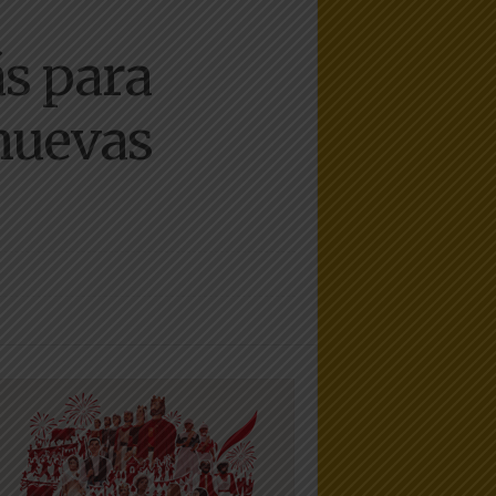
ás para
nuevas