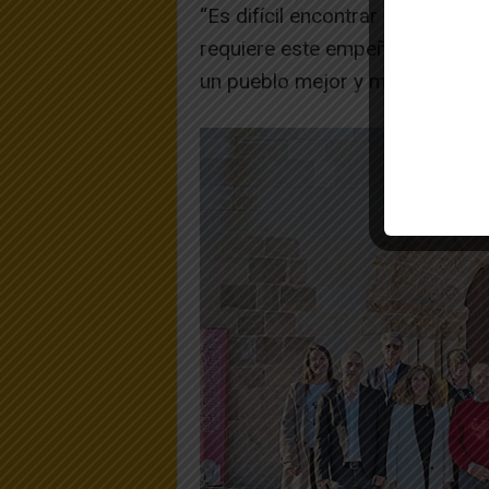
“Es difícil encontrar compañero
requiere este empeño. Todos lo 
un pueblo mejor y más próspero