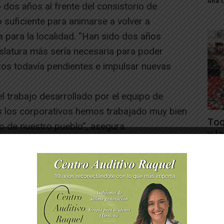
Ana 
dos años al frente del consistorio de
 suficiente para animarse a volver a
a para la localidad. “Han sido dos años
islatura más sería necesaria para poder
os todavía pendientes e impulsar nuevas
el trabajo desarrollado por el equipo de
s los corporativos hemos trabajado muy bien
Toq
io de nuestro pueblo”, asegura.
y la
yo de los vecinos, Gustavo Rodríguez se ha
Juan
 “renovado” que mezcla la experiencia de
a motivación de los jóvenes que se suman al
con ganas de trabajar por la localidad y
 que continúe contribuyendo a mejorar
al, festivo, económico y deportivo”, asegura.