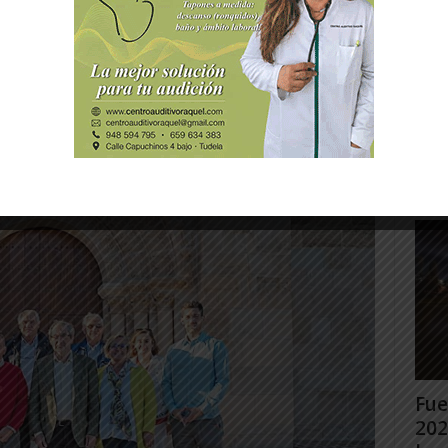
s de viaje que quieran dedicar el tiempo que
hacen con ilusión, para hacer de Cabanillas
”, destaca Rodríguez.
Gig
Tud
rec
Juan
Fue
202