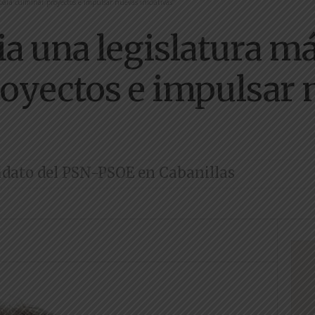
para culminar proyectos e impulsar nuevas iniciativas”
ia una legislatura m
oyectos e impulsar 
idato del PSN-PSOE en Cabanillas