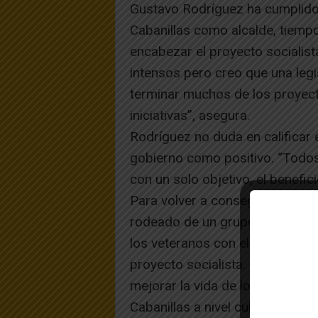
Gustavo Rodríguez ha cumplido 
Cabanillas como alcalde, tiempo
encabezar el proyecto socialist
intensos pero creo que una leg
terminar muchos de los proyect
iniciativas”, asegura.
Rodríguez no duda en calificar 
gobierno como positivo. “Todo
con un solo objetivo, el benefic
Para volver a conseguir el apo
rodeado de un grupo de trabajo
los veteranos con el ímpetu y l
proyecto socialista. “Un equipo 
mejorar la vida de los vecinos,
Cabanillas a nivel cultural, soci