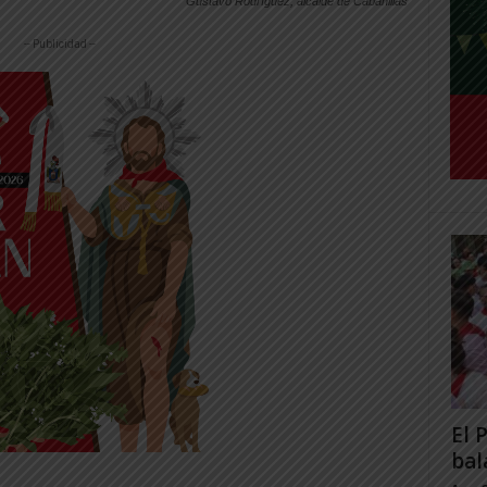
Gustavo Rodríguez, alcalde de Cabanillas
-- Publicidad --
El 
bal