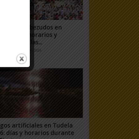
antes y Cabezudos en
ela 2026: horarios y
orridos en las...
jo Ramos
-
25 julio, 2026
gos artificiales en Tudela
6: días y horarios durante