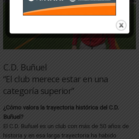
C.D. Buñuel
“El club merece estar en una
categoría superior”
¿Cómo valora la trayectoria histórica del C.D.
Buñuel?
El C.D. Buñuel es un club con más de 50 años de
historia y en esa larga trayectoria ha habido