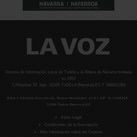
Revista de Información Local de Tudela y la Ribera de Navarra fundada
en 1953
C/Alhemas 10, bajo. 31500 TUDELA (Navarra) ES T. 948411059
Edita © Córdoba Acarreta AC, Ramos Hernández, JJ S.I. CIF · E-71185169 ·
31500 Tudela (Navarra) ES
Aviso Legal
Condiciones de la Suscripción
Más Información sobre las Cookies