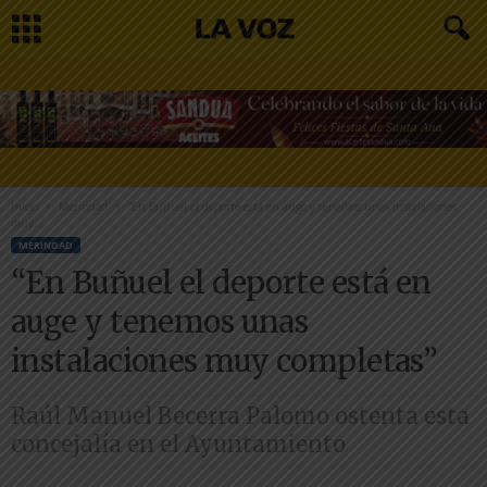
Inicio
Merindad
“En Buñuel el deporte está en auge y tenemos unas instalaciones
muy...
MERINDAD
“En Buñuel el deporte está en
auge y tenemos unas
instalaciones muy completas”
Raúl Manuel Becerra Palomo ostenta esta
concejalía en el Ayuntamiento