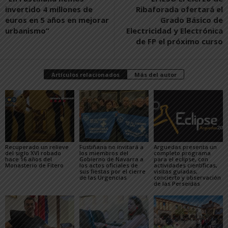
invertido 4 millones de
Ribaforada ofertará el
euros en 5 años en mejorar
Grado Básico de
urbanismo”
Electricidad y Electrónica
de FP el próximo curso
Artículos relacionados
Más del autor
Recuperado un relieve
Fustiñana no invitará a
Arguedas presenta un
del siglo XVI robado
los miembros del
completo programa
hace 16 años del
Gobierno de Navarra a
para el eclipse, con
Monasterio de Fitero
los actos oficiales de
actividades científicas,
sus fiestas por el cierre
visitas guiadas,
de las Urgencias
concierto y observación
de las Perseidas