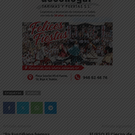
ETIQUETAS
BUÑUEL
Artículo anterior
Artículo siguiente
“En Fustiñana hemos
El IESO El Cierzo de