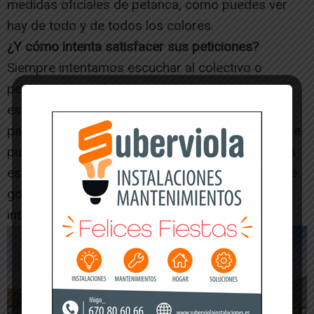
medidas oficiales de petanca, como puedes ver
hay de todo y de todos los colores.
¿Y cómo intenta satisfacer sus peticiones?
Siempre intentamos escuchar al colectivo o
persona que reclama nuestra atención. Luego
estudiamos y vemos las posibilidades que hay
para ejecutarlo y, si no requiere mucha historia, se
puede intentar solucionar rápidamente. Si el tema
es más complicado lo hablamos con el equipo de
gobierno y también con mi partido político e
intentamos encontrar una solución.