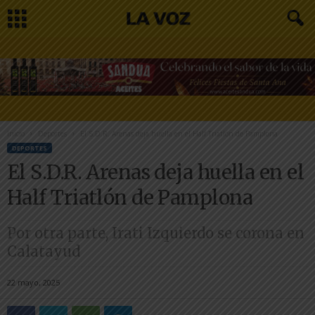
Inicio
Deportes
El S.D.R. Arenas deja huella en el Half Triatlón de Pamplona
DEPORTES
El S.D.R. Arenas deja huella en el
Half Triatlón de Pamplona
Por otra parte, Irati Izquierdo se corona en
Calatayud
22 mayo, 2025