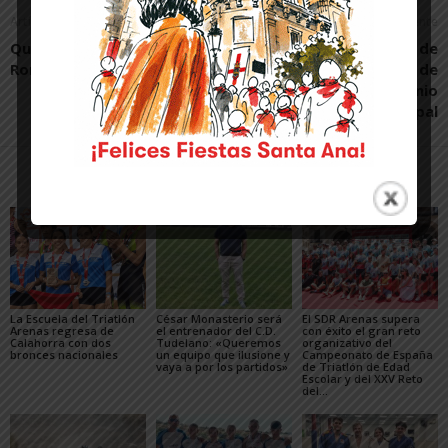
Artículo anterior
Artículo siguiente
Quince mil llantos, por Iván
Corella inicia el proceso de
Romo
reversión del edificio de
Correos al patrimonio
municipal
Artículos relacionados
Más del autor
La Escuela del Triatlón
César Monasterio será
El SDR Arenas supera
Arenas regresa de
el entrenador del C.D.
con éxito el gran reto
Calahorra con dos
Tudelano: «Queremos
organizativo del
bronces nacionales
un equipo que ilusione y
Campeonato de España
vaya a por los partidos»
de Triatlón de Edad
Escolar y del XXV Reto
del...