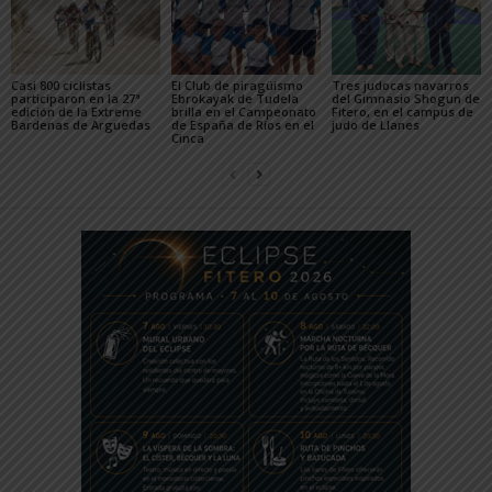
Casi 800 ciclistas
El Club de piragüismo
Tres judocas navarros
participaron en la 27ª
Ebrokayak de Tudela
del Gimnasio Shogun de
edición de la Extreme
brilla en el Campeonato
Fitero, en el campus de
Bardenas de Arguedas
de España de Ríos en el
judo de Llanes
Cinca