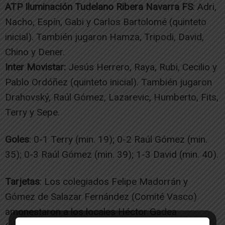
ATP Iluminación Tudelano Ribera Navarra FS
: Adri,
Nacho, Espín, Gabi y Carlos Bartolomé (quinteto
inicial). También jugaron Hamza, Tripodi, David,
Chino y Dener.
Inter Movistar:
Jesús Herrero, Raya, Rubi, Cecilio y
Pablo Ordóñez (quinteto inicial). También jugaron
Drahovský, Raúl Gómez, Lazarevic, Humberto, Fits,
Terry y Sepe.
Goles
: 0-1 Terry (min. 19); 0-2 Raúl Gómez (min.
35); 0-3 Raúl Gómez (min. 39); 1-3 David (min. 40).
Tarjetas
: Los colegiados Felipe Madorrán y
Gómez de Salazar Fernández (Comité Vasco)
amonestaron a los locales Héctor Gadea