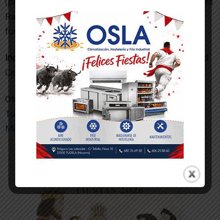
(preparador físico), Chino y João; y a los visitantes
Raya y Chicho (preparador físico). Además, Fits
fue expulsado con dos amarillas.
Incidencias
: Alrededor de 850 espectadores en el
Ciudad de Tudela.[/ihc-hide-content]
Otras noticias de interés:
Tudela-Cultura convoca el 22º Concurso de
Microrrelatos
-- Publicidad --