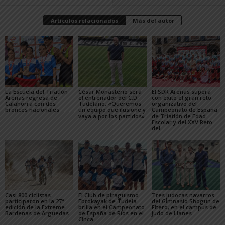
Artículos relacionados
Más del autor
La Escuela del Triatlón
César Monasterio será
El SDR Arenas supera
Arenas regresa de
el entrenador del C.D.
con éxito el gran reto
Calahorra con dos
Tudelano: «Queremos
organizativo del
bronces nacionales
un equipo que ilusione y
Campeonato de España
vaya a por los partidos»
de Triatlón de Edad
Escolar y del XXV Reto
del...
Casi 800 ciclistas
El Club de piragüismo
Tres judocas navarros
participaron en la 27ª
Ebrokayak de Tudela
del Gimnasio Shogun de
edición de la Extreme
brilla en el Campeonato
Fitero, en el campus de
Bardenas de Arguedas
de España de Ríos en el
judo de Llanes
Cinca