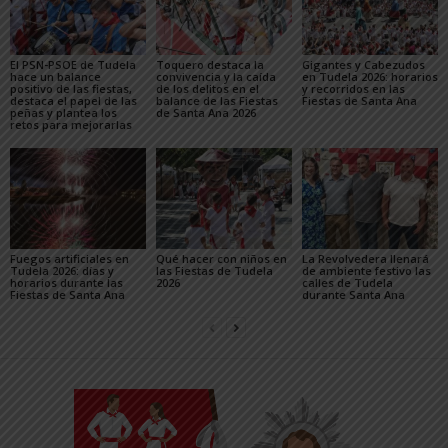
El PSN-PSOE de Tudela
Toquero destaca la
Gigantes y Cabezudos
hace un balance
convivencia y la caída
en Tudela 2026: horarios
positivo de las fiestas,
de los delitos en el
y recorridos en las
destaca el papel de las
balance de las Fiestas
Fiestas de Santa Ana
peñas y plantea los
de Santa Ana 2026
retos para mejorarlas
Fuegos artificiales en
Qué hacer con niños en
La Revolvedera llenará
Tudela 2026: días y
las Fiestas de Tudela
de ambiente festivo las
horarios durante las
2026
calles de Tudela
Fiestas de Santa Ana
durante Santa Ana