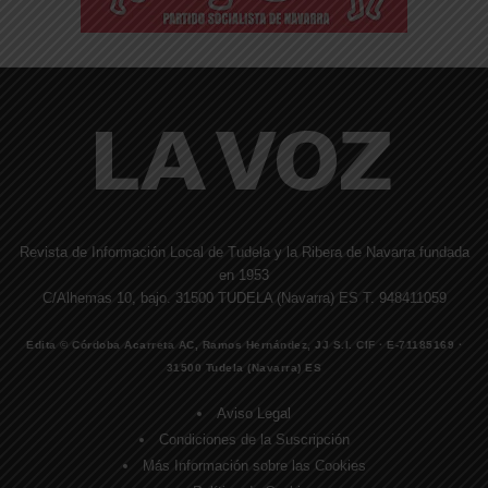
Revista de Información Local de Tudela y la Ribera de Navarra fundada
en 1953
C/Alhemas 10, bajo. 31500 TUDELA (Navarra) ES T. 948411059
Edita © Córdoba Acarreta AC, Ramos Hernández, JJ S.I. CIF · E-71185169 ·
31500 Tudela (Navarra) ES
Aviso Legal
Condiciones de la Suscripción
Más Información sobre las Cookies