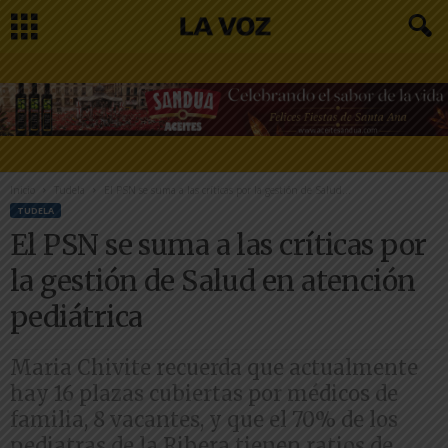
Inicio
Tudela
El PSN se suma a las críticas por la gestión de Salud...
TUDELA
El PSN se suma a las críticas por
la gestión de Salud en atención
pediátrica
Maria Chivite recuerda que actualmente
hay 16 plazas cubiertas por médicos de
familia, 8 vacantes, y que el 70% de los
pediatras de la Ribera tienen ratios de