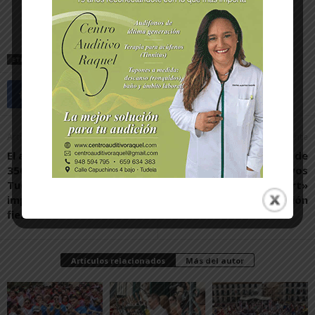
ETIQUETAS
POLÍTICA
PSN-PSOE
SALUD
Artículo anterior
Artículo siguiente
El ayuntamiento invita a
El concurso de
356 niños y niñas de
microrrelatos festivos
Tudela a la ceremonia de
«Javier Martínez Llort»
imposición del pañuelo de
llega su IX edición
fiestas
Artículos relacionados
Más del autor