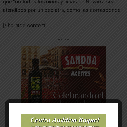
que “no todos los niños y niñas de Navarra sean
atendidos por un pediatra, como les corresponde”.
[/ihc-hide-content]
-- Publicidad --