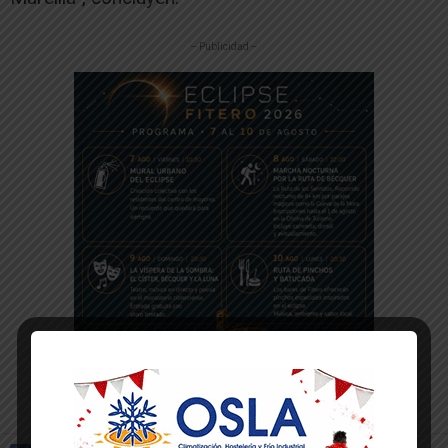
-- Publicidad --