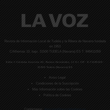
Revista de Información Local de Tudela y la Ribera de Navarra fundada
en 1953
C/Alhemas 10, bajo. 31500 TUDELA (Navarra) ES T. 948411059
Edita © Córdoba Acarreta AC, Ramos Hernández, JJ S.I. CIF · E-71185169 ·
31500 Tudela (Navarra) ES
Aviso Legal
Condiciones de la Suscripción
Más Información sobre las Cookies
Política de Cookies
Contáctanos:
direccion@lavozdelaribera.es