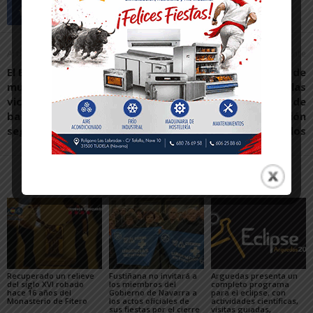
Artículo anterior
Artículo siguiente
El Baloncesto Arenas
Treinta años de
muestra sus dos caras:
interinidad en las
victorias contundentes y
enseñanzas artísticas de
batallas hasta el último
Navarra: una mala gestión
segundo
que pagamos todos
Artículos relacionados
Más del autor
Recuperado un relieve
Fustiñana no invitará a
Arguedas presenta un
del siglo XVI robado
los miembros del
completo programa
hace 16 años del
Gobierno de Navarra a
para el eclipse, con
Monasterio de Fitero
los actos oficiales de
actividades científicas,
sus fiestas por el cierre
visitas guiadas,