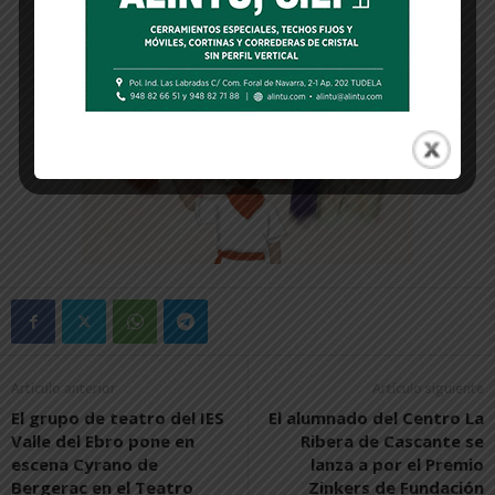
Artículo anterior
Artículo siguiente
El grupo de teatro del IES
El alumnado del Centro La
Valle del Ebro pone en
Ribera de Cascante se
escena Cyrano de
lanza a por el Premio
Bergerac en el Teatro
Zinkers de Fundación