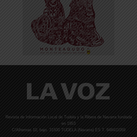
Revista de Información Local de Tudela y la Ribera de Navarra fundada
en 1953
C/Alhemas 10, bajo. 31500 TUDELA (Navarra) ES T. 948411059