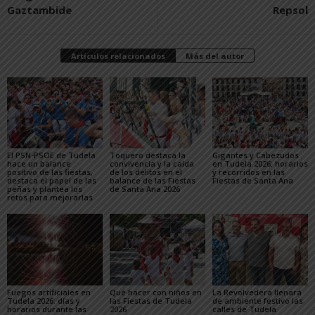
Gaztambide
Repsol
Artículos relacionados
Más del autor
El PSN-PSOE de Tudela
Toquero destaca la
Gigantes y Cabezudos
hace un balance
convivencia y la caída
en Tudela 2026: horarios
positivo de las fiestas,
de los delitos en el
y recorridos en las
destaca el papel de las
balance de las Fiestas
Fiestas de Santa Ana
peñas y plantea los
de Santa Ana 2026
retos para mejorarlas
Fuegos artificiales en
Qué hacer con niños en
La Revolvedera llenará
Tudela 2026: días y
las Fiestas de Tudela
de ambiente festivo las
horarios durante las
2026
calles de Tudela