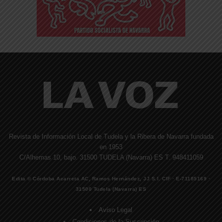
Revista de Información Local de Tudela y la Ribera de Navarra fundada
en 1953
C/Alhemas 10, bajo. 31500 TUDELA (Navarra) ES T. 948411059
Edita © Córdoba Acarreta AC, Ramos Hernández, JJ S.I. CIF · E-71185169 ·
31500 Tudela (Navarra) ES
Aviso Legal
Condiciones de la Suscripción