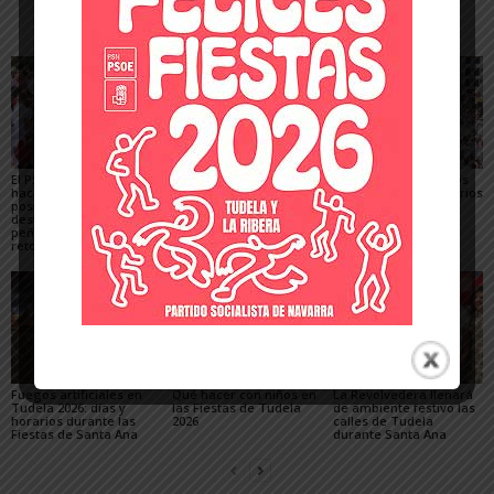
Artículos relacionados
Más del autor
El PSN-PSOE de Tudela
Toquero destaca la
Gigantes y Cabezudos
hace un balance
convivencia y la caída
en Tudela 2026: horarios
positivo de las fiestas,
de los delitos en el
y recorridos en las
destaca el papel de las
balance de las Fiestas
Fiestas de Santa Ana
peñas y plantea los
de Santa Ana 2026
retos para mejorarlas
Fuegos artificiales en
Qué hacer con niños en
La Revolvedera llenará
Tudela 2026: días y
las Fiestas de Tudela
de ambiente festivo las
horarios durante las
2026
calles de Tudela
Fiestas de Santa Ana
durante Santa Ana