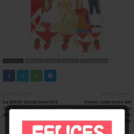
ETIQUETAS
DEPORTES
FÚTBOL
POLÍTICA
PP
SELECCIÓN
Artículo anterior
Artículo siguiente
La EDUSI Social invertirá
Varios colectivos del
225.000 euros en varios
Casco Viejo representarán
proyectos este año
el Paloteado durante las
fiestas de San Pedro