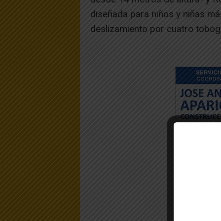
diseñada para niños y niñas má
deslizamiento por cuatro tobog