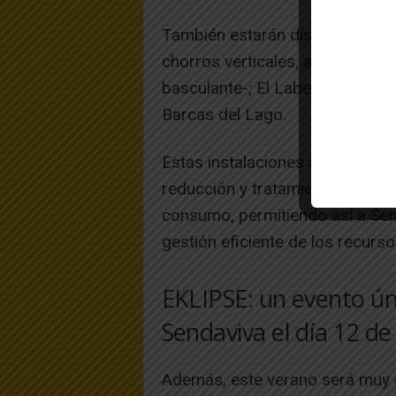
También estarán disponibles el
chorros verticales, arcos de ag
basculante-; El Laberinto Acuáti
Barcas del Lago.
Estas instalaciones acuáticas c
reducción y tratamiento que perm
consumo, permitiendo así a Se
gestión eficiente de los recurso
EKLIPSE: un evento ú
Sendaviva el día 12 de
Además, este verano será muy e