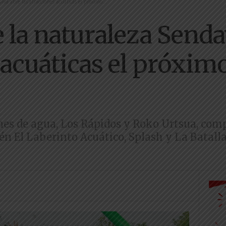
va abre las atracciones acuáticas el próximo...
 la naturaleza Senda
 acuáticas el próxim
es de agua, Los Rápidos y Roko Urtsua, compl
n El Laberinto Acuático, Splash y La Batalla