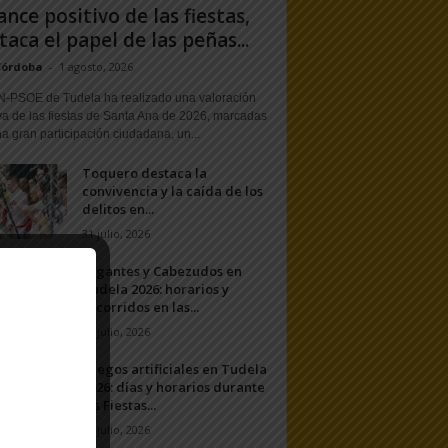
ance positivo de las fiestas,
taca el papel de las peñas...
Córdoba
-
1 agosto, 2026
N-PSOE de Tudela ha realizado una valoración
va de las fiestas de Santa Ana de 2026, marcadas
a gran participación ciudadana, un...
Toquero destaca la
convivencia y la caída de los
delitos en...
31 julio, 2026
Gigantes y Cabezudos en
Tudela 2026: horarios y
recorridos en las...
25 julio, 2026
Fuegos artificiales en Tudela
2026: días y horarios durante
las Fiestas...
24 julio, 2026