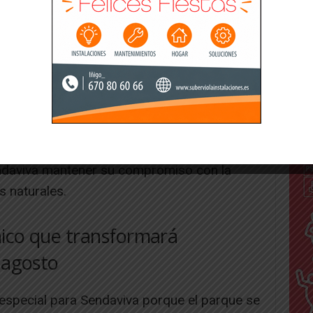
 Splash -una zona de juegos acuáticos con
ua, un tobogán y un cubo gigante
co, La Batalla Acuática, las Búmpers y las
uentan con sistemas de recirculación,
iten reutilizar el agua y optimizar su
ndaviva mantener su compromiso con la
s naturales.
nico que transformará
 agosto
special para Sendaviva porque el parque se