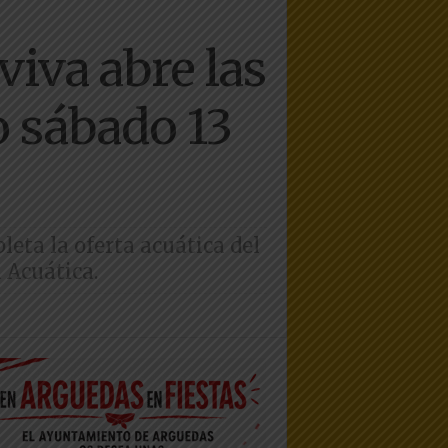
viva abre las
o sábado 13
eta la oferta acuática del
 Acuática.