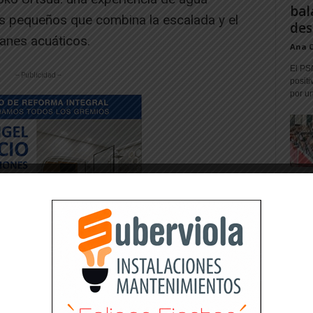
bal
s pequeños que combina la escalada y el
des
anes acuáticos.
Ana 
El PS
-- Publicidad --
positi
por un