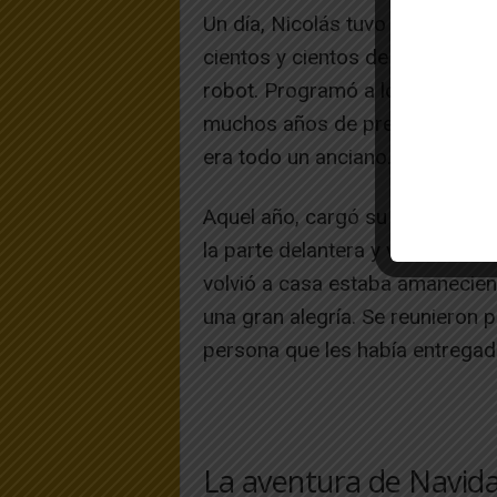
Un día, Nicolás tuvo una idea. ¡C
cientos y cientos de elfos más,
robot. Programó a los elfos par
muchos años de preparación y 
era todo un anciano.
Aquel año, cargó su trineo la n
la parte delantera y viajó por t
volvió a casa estaba amanecien
una gran alegría. Se reunieron p
persona que les había entregado
La aventura de Navid