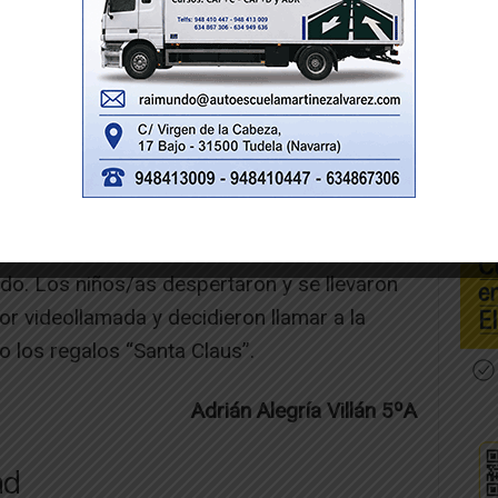
rear un elfo! Con la ayuda del elfo, creó
 un trineo gigantesco tirado por seis renos
a que preparasen regalos. Todo esto le llevó
cuando quiso poner en marcha su idea, ya
oche del 24 de diciembre. Ató a los renos en
odo el planeta repartiendo los regalos. Cuando
do. Los niños/as despertaron y se llevaron
or videollamada y decidieron llamar a la
 los regalos “Santa Claus”.
Adrián Alegría Villán 5ºA
ad