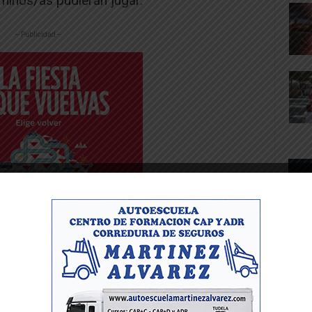
 niños/as pudieran jugar.
-- Publicidad --