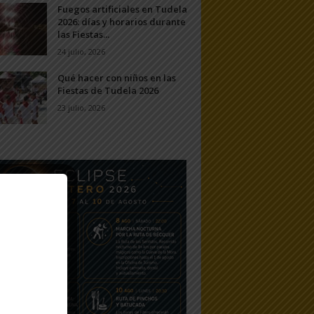
Fuegos artificiales en Tudela
2026: días y horarios durante
las Fiestas...
24 julio, 2026
Qué hacer con niños en las
Fiestas de Tudela 2026
23 julio, 2026