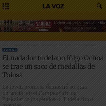
Inicio
Deportes
El nadador tudelano Iñigo Ochoa se trae un saco de medallas de...
DEPORTES
El nadador tudelano Iñigo Ochoa
se trae un saco de medallas de
Tolosa
La joven promesa demostró su gran
potencial en el Campeonato de
Euskalerria trayéndose a Tudela cinco
metales