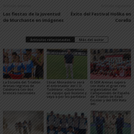
Artículo anterior
Artículo siguiente
Las fiestas de la juventud
Éxito del Festival Holika en
de Murchante en imágenes
Corella
Artículos relacionados
Más del autor
La Escuela del Triatlón
César Monasterio será
El SDR Arenas supera
Arenas regresa de
el entrenador del C.D.
con éxito el gran reto
Calahorra con dos
Tudelano: «Queremos
organizativo del
bronces nacionales
un equipo que ilusione y
Campeonato de España
vaya a por los partidos»
de Triatlón de Edad
Escolar y del XXV Reto
del...