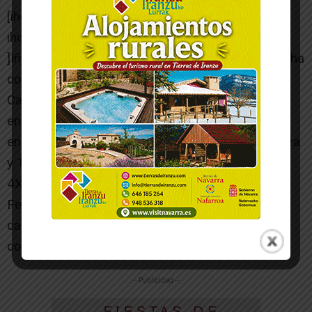
[ihc-hide-content ihc_mb_type=»show»
ihc_mb_who=»4,5,6,7,8,9″ ihc_mb_template=»2″
]Iñigo Ochoa nadador del SDR Arenas de Tudela ha
conseguido un total de 5 medallas en el
Campeonato de Euskalerria que se ha celebrado
en Tolosa. De manera individual ha logrado plata
en 100 metros braza, y dos bronces en 200 braza
y 100 metros estilo. En relevos 4X200 libres y
4X100 estilos consigue dos bronces más.
Felicidades y mucha suerte en el próximo
campeonato de España en Barcelona[/ihc-hide-
content]
-- Publicidad --