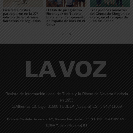
Casi 800 ciclistas
El Club de piragüismo
Tres judocas navarros
participaron en la 27ª
Ebrokayak de Tudela
del Gimnasio Shogun de
edición de la Extreme
brilla en el Campeonato
Fitero, en el campus de
Bardenas de Arguedas
de España de Ríos en el
judo de Llanes
Cinca
Revista de Información Local de Tudela y la Ribera de Navarra fundada
en 1953
C/Alhemas 10, bajo. 31500 TUDELA (Navarra) ES T. 948411059
Edita © Córdoba Acarreta AC, Ramos Hernández, JJ S.I. CIF · E-71185169 ·
31500 Tudela (Navarra) ES