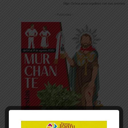
Iñigo Ochoa posa orgulloso con sus premios
-- Publicidad --