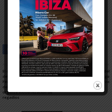
Artículo anterior
Artículo siguiente
El consejero Aierdi
Tudela celebrará el Día del
defiende ante la
Árbol el próximo domingo
Federación de Regantes
15 de marzo
del Ebro la apuesta por la
urgente modernización de
regadíos