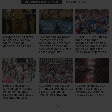
Artículos relacionados
Más del autor
Recuperado un relieve
Fustiñana no invitará a
El PSN-PSOE de Tudela
del siglo XVI robado
los miembros del
hace un balance
hace 16 años del
Gobierno de Navarra a
positivo de las fiestas,
Monasterio de Fitero
los actos oficiales de
destaca el papel de las
sus fiestas por el cierre
peñas y plantea los
de las Urgencias
retos para mejorarlas
Toquero destaca la
Gigantes y Cabezudos
Fuegos artificiales en
convivencia y la caída
en Tudela 2026: horarios
Tudela 2026: días y
de los delitos en el
y recorridos en las
horarios durante las
balance de las Fiestas
Fiestas de Santa Ana
Fiestas de Santa Ana
de Santa Ana 2026