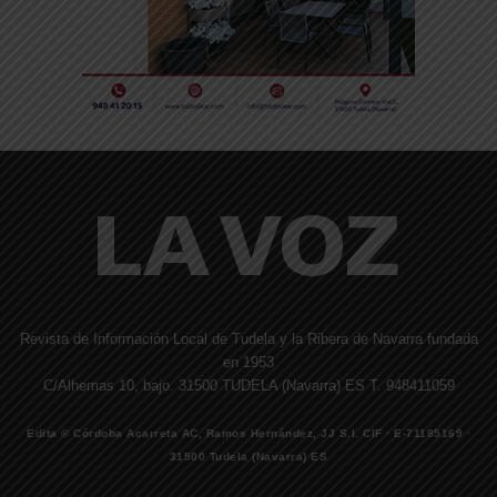
Revista de Información Local de Tudela y la Ribera de Navarra fundada
en 1953
C/Alhemas 10, bajo. 31500 TUDELA (Navarra) ES T. 948411059
Edita © Córdoba Acarreta AC, Ramos Hernández, JJ S.I. CIF · E-71185169 ·
31500 Tudela (Navarra) ES