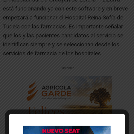
está funcionando ya con este software y en breve
empezará a funcionar el Hospital Reina Sofía de
Tudela con las farmacias. Es importante señalar
que los y las pacientes candidatos al servicio se
identifican siempre y se seleccionan desde los
servicios de farmacia de los hospitales.
-- Publicidad --