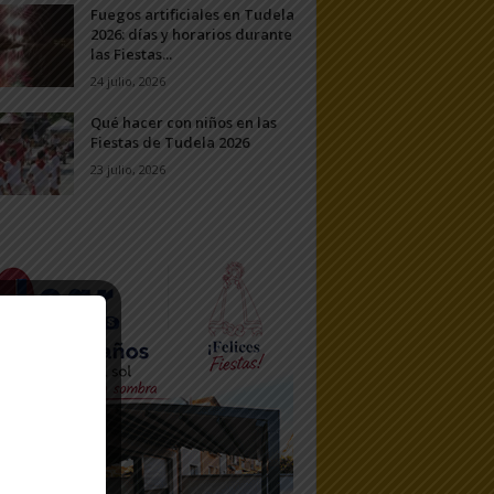
Fuegos artificiales en Tudela
2026: días y horarios durante
las Fiestas...
24 julio, 2026
Qué hacer con niños en las
Fiestas de Tudela 2026
23 julio, 2026