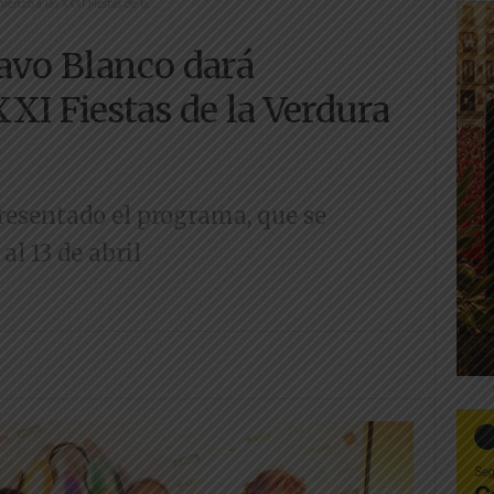
enzo a las XXXI Fiestas de la...
avo Blanco dará
XI Fiestas de la Verdura
esentado el programa, que se
l 13 de abril