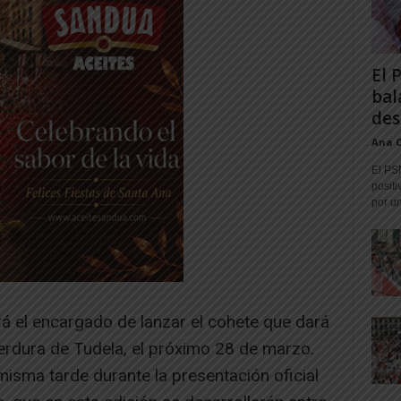
El 
bal
des
Ana 
El PS
positi
por un
á el encargado de lanzar el cohete que dará
 Verdura de Tudela, el próximo 28 de marzo.
isma tarde durante la presentación oficial