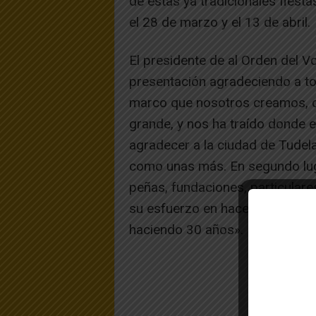
de estas ya tradicionales fiesta
el 28 de marzo y el 13 de abril.
El presidente de al Orden del V
presentación agradeciendo a to
marco que nosotros creamos, q
grande, y nos ha traído donde 
agradecer a la ciudad de Tudel
como unas más. En segundo lug
peñas, fundaciones, particular
su esfuerzo en hacer esta fiesta
haciendo 30 años».