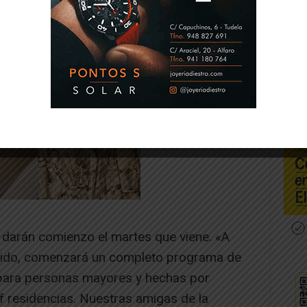
 darán comienzo el martes que viene. «A
arrido, comenzará un completo programa de
s para personas mayores y hechas por
 residencias. Nuestras amigas de la