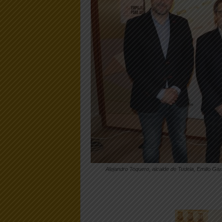
Alejandro Toquero, alcalde de Tudela, Emilio Gar