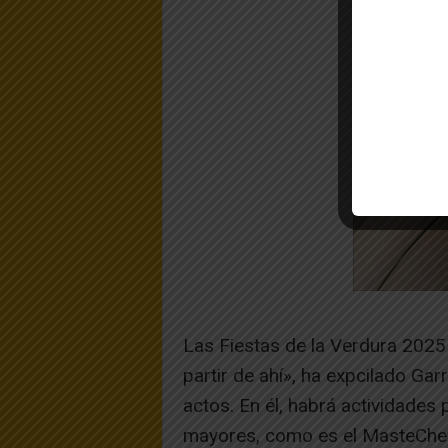
Las Fiestas de la Verdura 2025
partir de ahí», ha expcilado G
actos. En él, habrá actividade
mayores, como es el MasteChef