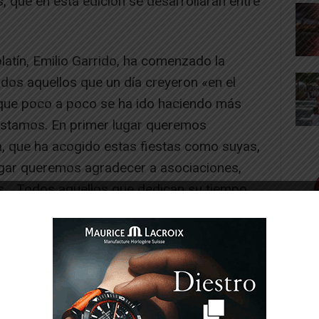
s, que en esta edición se desarrollarán entre
olatín, Emilio Garrido, ha comenzado la
dos aquellos que un día creyeron «en el
ue poco a poco se ha ido haciendo más
estamos. En primer lugar queremos
a, que ha acogido estas fiestas como suyas,
ar queremos agradecer a asociaciones,
es… Todos aquellos que dedican su tiempo,
s, eventos, y poner ilusión en lo que llevan
-- Publicidad --