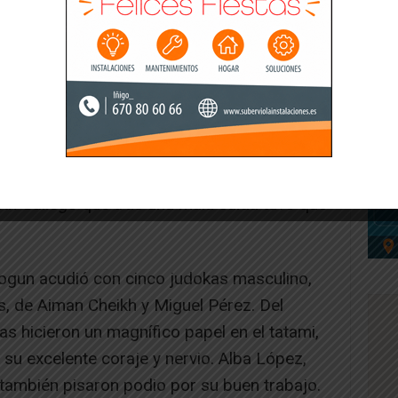
menino también hicieron unos buenos
iguiendo un total de cinco podios de la mano
, Kira Aguado, Siham Zamroud y Amaia
th Gallego que tras una mala caída tuvo que
Shogun acudió con cinco judokas masculino,
, de Aiman Cheikh y Miguel Pérez. Del
as hicieron un magnífico papel en el tatami,
su excelente coraje y nervio. Alba López,
o también pisaron podio por su buen trabajo.