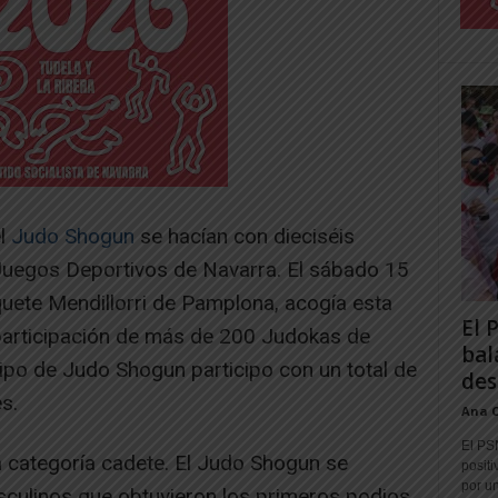
el
Judo Shogun
se hacían con dieciséis
 Juegos Deportivos de Navarra. El sábado 15
quete Mendillorri de Pamplona, acogía esta
El 
participación de más de 200 Judokas de
bal
ipo de Judo Shogun participo con un total de
des
s.
Ana 
El PS
 categoría cadete. El Judo Shogun se
positi
por un
culinos que obtuvieron los primeros podios