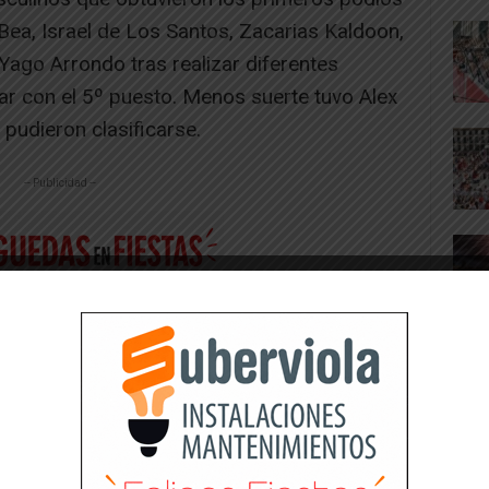
Bea, Israel de Los Santos, Zacarias Kaldoon,
ago Arrondo tras realizar diferentes
r con el 5º puesto. Menos suerte tuvo Alex
pudieron clasificarse.
-- Publicidad --