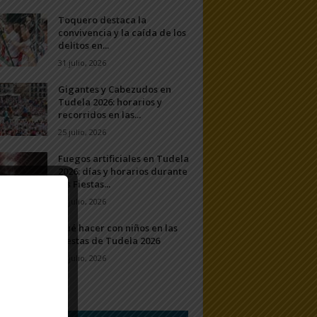
Toquero destaca la
convivencia y la caída de los
delitos en...
31 julio, 2026
Gigantes y Cabezudos en
Tudela 2026: horarios y
recorridos en las...
25 julio, 2026
Fuegos artificiales en Tudela
2026: días y horarios durante
las Fiestas...
24 julio, 2026
Qué hacer con niños en las
Fiestas de Tudela 2026
23 julio, 2026