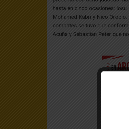
hasta en cinco ocasiones: Iosu 
Mohamed Kabri y Nico Orobio. Y
combates se tuvo que conforma
Acuña y Sebastian Peter que no 