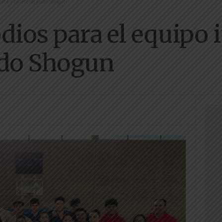
fantil y cadete de Judo Shogun
dios para el equipo i
udo Shogun