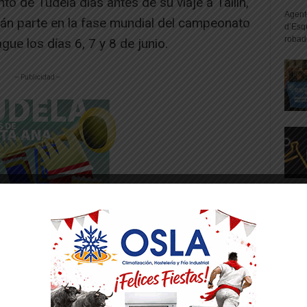
to de Tudela días antes de su viaje a Tallin,
Agente
rán parte en la fase mundial del campeonato
d’Esq
robad
gue los días 6, 7 y 8 de junio.
-- Publicidad --