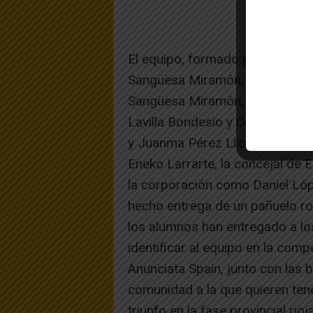
El equipo, formado por los alu
Sangüesa Miramón, Diego Marín
Sangüesa Miramón, Daniel Marí
Lavilla Bondesio y Conchita Ya
y Juanma Pérez Lizar, han recib
Eneko Larrarte, la concejal de 
la corporación como Daniel Lópe
hecho entrega de un pañuelo roj
los alumnos han entregado a lo
identificar al equipo en la compe
Anunciata Spain, junto con las 
comunidad a la que quieren ten
triunfo en la fase provincial rio