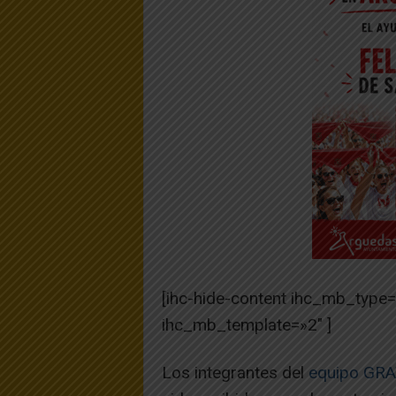
[ihc-hide-content ihc_mb_type
ihc_mb_template=»2″ ]
Los integrantes del
equipo GRAT