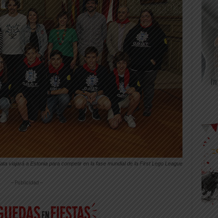
iata viajará a Estonia para competir en la fase mundial de la First Lego League
-- Publicidad --