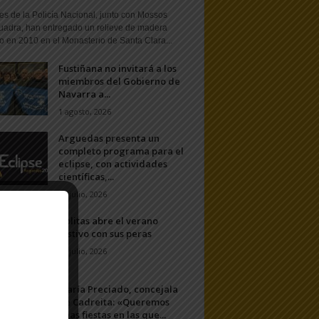
s de la Policía Nacional, junto con Mossos
uadra, han entregado un relieve de madera
o en 2010 en el Monasterio de Santa Clara...
Fustiñana no invitará a los
miembros del Gobierno de
Navarra a...
1 agosto, 2026
Arguedas presenta un
completo programa para el
eclipse, con actividades
científicas,...
20 julio, 2026
Ablitas abre el verano
festivo con sus peras
11 julio, 2026
María Preciado, concejala
de Cadreita: «Queremos
unas fiestas en las que...