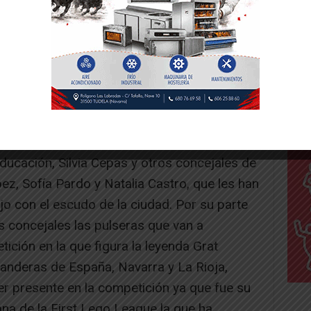
mnos Alberto Gil, Wassim Bouzaham, Olivia
 Falcón, María Garcés González, Celia
n Falcón, Julia Duque García-Monge, Amalia
nguas Pérez y los profesores Amaia Labarta
ido el apoyo y reconocimiento del alcalde,
Educación, Silvia Cepas y otros concejales de
z, Sofía Pardo y Natalia Castro, que les han
o con el escudo de la ciudad. Por su parte
s concejales las pulseras que van a
tición en la que figura la leyenda Grat
banderas de España, Navarra y La Rioja,
er presente en la competición ya que fue su
jana de la First Lego League la que ha