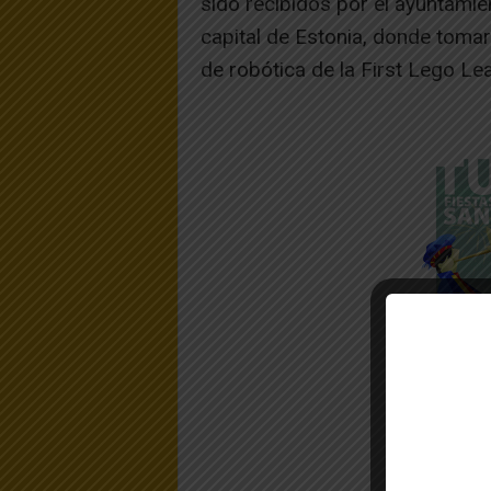
sido recibidos por el ayuntamien
capital de Estonia, donde toma
de robótica de la First Lego Lea