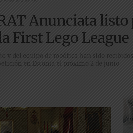
l mundial de la First Lego...
RAT Anunciata listo 
la First Lego League
io y del equipo de robótica han sido recibid
petición en Estonia el próximo 2 de junio