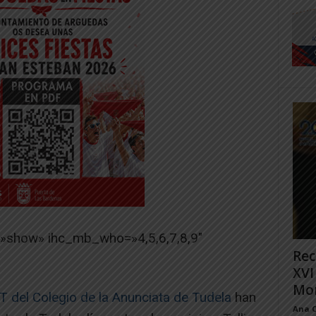
=»show» ihc_mb_who=»4,5,6,7,8,9″
Rec
XVI
Mon
 del Colegio de la Anunciata de Tudela
han
Ana 