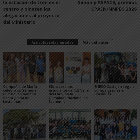
la estación de tren en el
Simón y ASPACE, premios
centro y plantea las
CPAEN/NNPEK 2026
alegaciones al proyecto
del Ministerio
Artículos relacionados
Más del autor
Compañía de María
Silvia Lorente,
El IESO Castejón llega a
celebra su Semana
estudiante del IES Valle
Europa gracias a
Cultural en honor a
del Ebro, en la
Erasmus+
Santa Juana de
Olimpiada Nacional de
Lestonnac
Economía