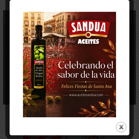
1
de 12
-- Publicidad --