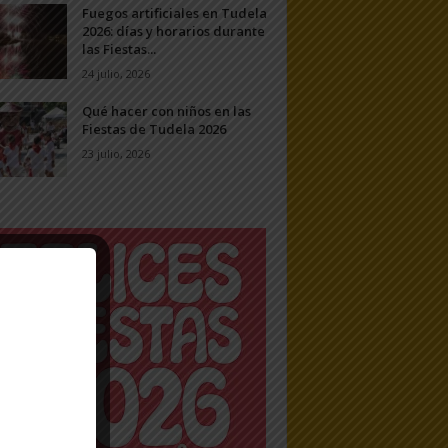
Fuegos artificiales en Tudela
2026: días y horarios durante
las Fiestas...
24 julio, 2026
Qué hacer con niños en las
Fiestas de Tudela 2026
23 julio, 2026