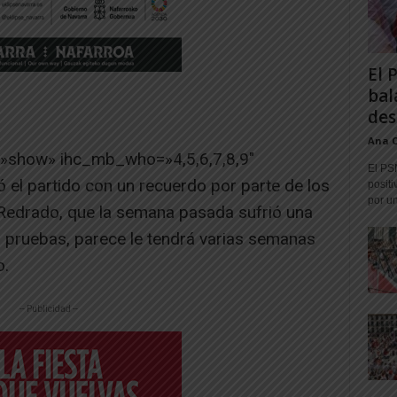
El 
bal
des
Ana 
=»show» ihc_mb_who=»4,5,6,7,8,9″
El PS
l partido con un recuerdo por parte de los
positi
por un
Redrado, que la semana pasada sufrió una
as pruebas, parece le tendrá varias semanas
o.
-- Publicidad --