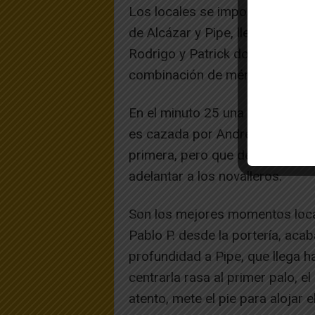
Los locales se imponen en los 
de Alcázar y Pipe, llegando hast
Rodrigo y Patrick dominaban el
combinación de mérito. Los visi
En el minuto 25 una falta saca
es cazada por Andrés en el punt
primera, pero que después con
adelantar a los novalleros.
Son los mejores momentos loca
Pablo P. desde la portería, aca
profundidad a Pipe, que llega h
centrarla rasa al primer palo, e
atento, mete el pie para alojar e