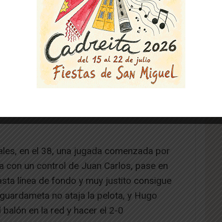
primeros minutos, con llegadas por bandas
a línea de fondo pero sin crear peligro.
 centro del campo y logran alguna
tantes apenas entran en juego.
da desde la banda derecha por Juan Carlos
o penalti, que no consigue acertar a la
sigue rehacerse y saca una puntera para
les, en el 38, una jugada comenzada por
ba con un control de Juan Carlos, pase en
asta línea de fondo y muy justito consigue
l guardameta no ataja la pelota, y Hugo
l balón en la red y hacer el 2-0