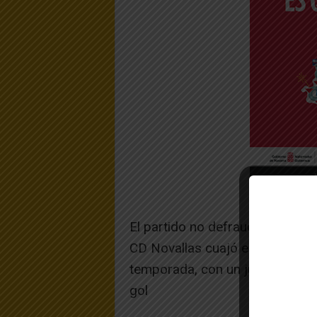
El partido no defraudo, y podrí
CD Novallas cuajó en la primer
temporada, con un juego alegre,
gol