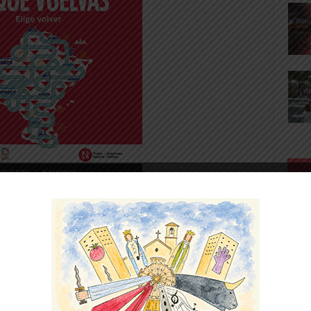
amos repartir una parte para cada equipo. El
a mitad los mejores 45 minutos de la
 intenso, combinando, y con la eficacia del