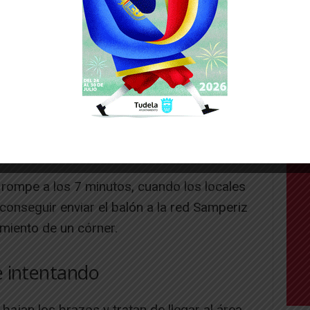
0 Ares (m. 35).
pleno mes de noviembre la que se pudo
 ayer domingo.
n los dos últimos clasificados, dos equipos
que ambos equipos veían un resorte para
s.
e rompe a los 7 minutos, cuando los locales
 conseguir enviar el balón a la red Samperiz
amiento de un córner.
e intentando
 bajan los brazos y tratan de llegar al área