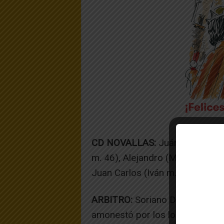
CD NOVALLAS:
Juárez, Serrano 
m. 46), Alejandro (Macas m 75),
Juan Carlos (Iván m. 61).
ARBITRO:
Soriano Domingo, ay
amonestó por los locales a Vicio