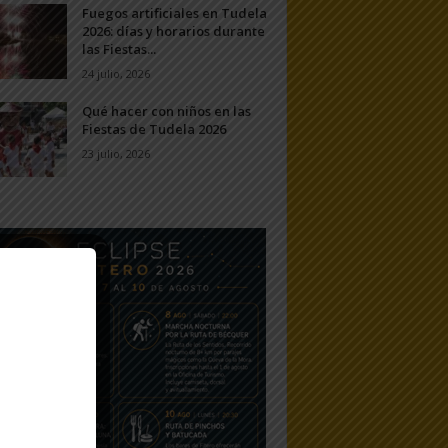
Fuegos artificiales en Tudela
2026: días y horarios durante
las Fiestas...
24 julio, 2026
Qué hacer con niños en las
Fiestas de Tudela 2026
23 julio, 2026