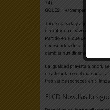
74).
GOLES:
1-0 Samperiz (m. 7), 2-
Tarde soleada y agradable en 
disfrutar en el Vivero alhameño
Partido en el que se enfrentaba
necesitados de puntos y en el 
cambiar sus dinámicas negativa
La igualdad prevista a priori, s
se adelantan en el marcador, al
tras varios rechaces en el lanz
El CD Novallas lo sigu
Pese al golpe, los novalleros no