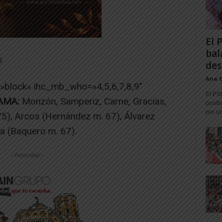
El 
bal
s
des
Ana 
=»block» ihc_mb_who=»4,5,6,7,8,9″
El PS
AMA:
Monzón, Samperiz, Carne, Gracias,
positi
por un
 75), Arcos (Hernández m. 67), Álvarez
ía (Baquero m. 67).
-- Publicidad --