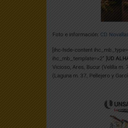
Foto e información:
CD Novalla
[ihc-hide-content ihc_mb_type
ihc_mb_template=»2″ ]
UD ALH
Vicioso, Ares, Bucur (Velilla m.
(Laguna m. 37, Pellejero y Garc