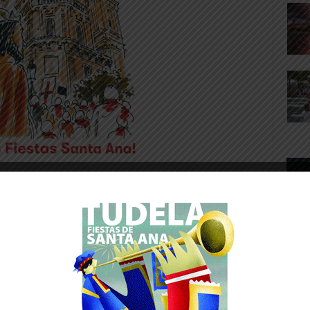
(Cristian m. 79), Pedro, Tito, Ismael (Hugo
 Diego, Manu, Bedoya (Caio m. 46), Salif y
udado por Popescu y Royo Gascón,
so (m. 75), y por los visitantes a Salif (m.