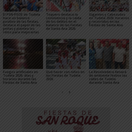
El PSN-PSOE de Tudela
Toquero destaca la
Gigantes y Cabezudos
hace un balance
convivencia y la caída
en Tudela 2026: horarios
positivo de las fiestas,
de los delitos en el
y recorridos en las
destaca el papel de las
balance de las Fiestas
Fiestas de Santa Ana
peñas y plantea los
de Santa Ana 2026
retos para mejorarlas
Fuegos artificiales en
Qué hacer con niños en
La Revolvedera llenará
Tudela 2026: días y
las Fiestas de Tudela
de ambiente festivo las
horarios durante las
2026
calles de Tudela
Fiestas de Santa Ana
durante Santa Ana