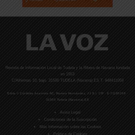
Revista de Información Local de Tudela y la Ribera de Navarra fundada
en 1953
C/Alhemas 10, bajo. 31500 TUDELA (Navarra) ES T. 948411059
Edita © Córdoba Acarreta AC, Ramos Hernández, JJ S.I. CIF · E-71185169 ·
31500 Tudela (Navarra) ES
Aviso Legal
Condiciones de la Suscripción
Más Información sobre las Cookies
Política de Cookies