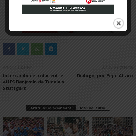
Artículo anterior
Artículo siguiente
Intercambio escolar entre
Diálogo, por Pepe Alfaro
el IES Benjamín de Tudela y
Stuttgart
Artículos relacionados
Más del autor