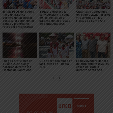
El PSN-PSOE de Tudela
Toquero destaca la
Gigantes y Cabezudos
hace un balance
convivencia y la caída
en Tudela 2026: horarios
positivo de las fiestas,
de los delitos en el
y recorridos en las
destaca el papel de las
balance de las Fiestas
Fiestas de Santa Ana
peñas y plantea los
de Santa Ana 2026
retos para mejorarlas
Fuegos artificiales en
Qué hacer con niños en
La Revolvedera llenará
Tudela 2026: días y
las Fiestas de Tudela
de ambiente festivo las
horarios durante las
2026
calles de Tudela
Fiestas de Santa Ana
durante Santa Ana