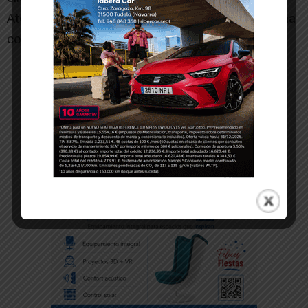
Atención Primaria y hospitalaria trabajen de forma
conjunta.
-- Publicidad --