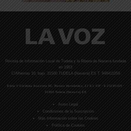
Revista de Información Local de Tudela y la Ribera de Navarra fundada
en 1953
C/Alhemas 10, bajo. 31500 TUDELA (Navarra) ES T. 948411059
Edita © Córdoba Acarreta AC, Ramos Hernández, JJ S.I. CIF · E-71185169 ·
31500 Tudela (Navarra) ES
Aviso Legal
Condiciones de la Suscripción
Más Información sobre las Cookies
Política de Cookies