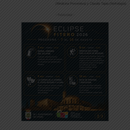
(Medicina Preventiva) y Claudia Tapia (Nefrología).
-- Publicidad --