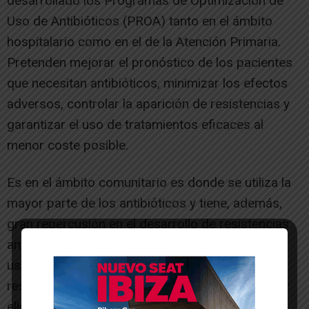
desarrollado los Programas de Optimización de
Uso de Antibióticos (PROA) tanto en el ámbito
hospitalario como en el de la Atención Primaria.
Pretenden mejorar el pronóstico de los pacientes
que necesitan antibióticos, minimizar los efectos
adversos, controlar la aparición de resistencias y
garantizar el uso de tratamientos eficaces al
menor coste posible.
Es en el ámbito comunitario es donde se utiliza la
mayor parte de los antibióticos y tiene, además,
gran repercusión en el desarrollo de resistencias
antimicrobianas a nivel hospitalario. También el
uso de antibióticos en el hospital impacta en las
resistencias que va a haber en la comunidad. Por
ello, es fundamental que los equipos PROA de