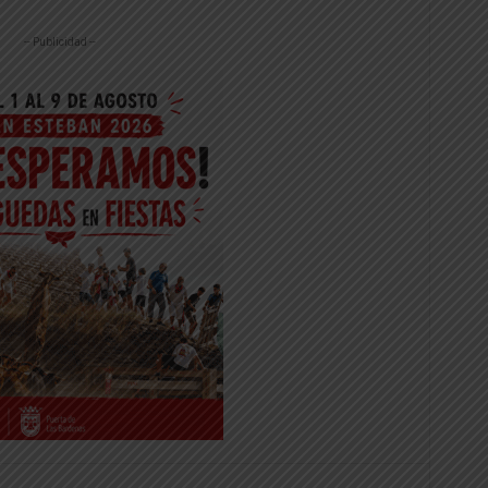
-- Publicidad --