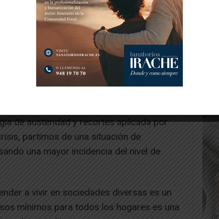
 82,9 millones de euros a estos ingresos
e ha valorado un retorno económico de 83
 millones de recaudación fiscal.
imos datos no se consigue superar el umbral
oría de los hogares que la sufren y no se ha
 la crisis. Queda mucho por hacer.
egia de austeridad y recortes aplicada por
risis, partimos de una situación de
ando una mayor incidencia del nivel de
der a vivir en sociedades diversas es un
esos mínimos para todos los hogares es una