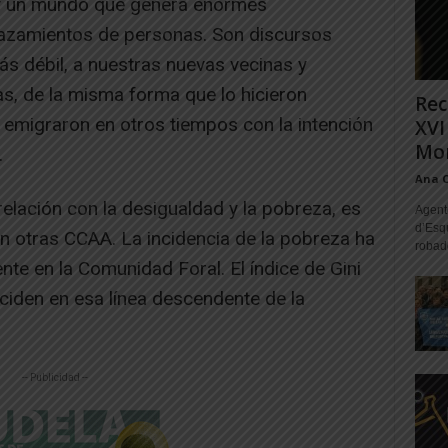
y un mundo que genera enormes
azamientos de personas. Son discursos
ás débil, a nuestras nuevas vecinas y
as, de la misma forma que lo hicieron
Rec
 emigraron en otros tiempos con la intención
XVI
Mon
.
Ana 
relación con la desigualdad y la pobreza, es
Agente
d’Esq
 otras CCAA. La incidencia de la pobreza ha
robad
te en la Comunidad Foral. El índice de Gini
ciden en esa línea descendente de la
-- Publicidad --