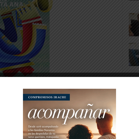
a y el derecho a la Inclusión Social ha sido
ra la pobreza en Navarra, de esta forma se
ión social. Además hay que recalcar que la
ta Garantizada revierte el 100% a la economía