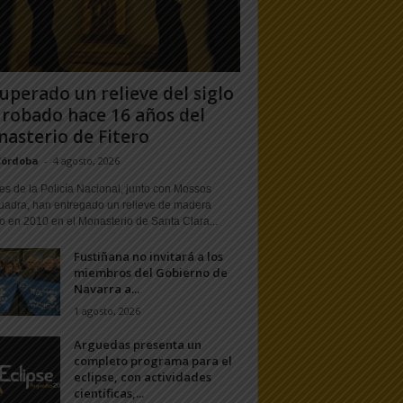
uperado un relieve del siglo
 robado hace 16 años del
asterio de Fitero
Córdoba
-
4 agosto, 2026
s de la Policía Nacional, junto con Mossos
uadra, han entregado un relieve de madera
o en 2010 en el Monasterio de Santa Clara...
Fustiñana no invitará a los
miembros del Gobierno de
Navarra a...
1 agosto, 2026
Arguedas presenta un
completo programa para el
eclipse, con actividades
científicas,...