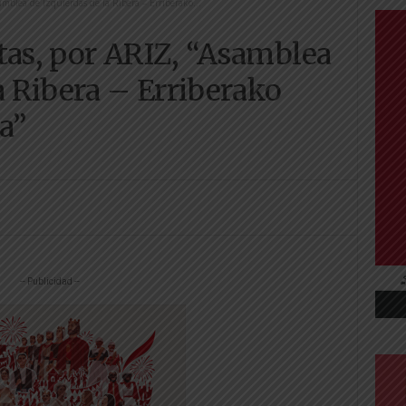
amblea de Izquierdas de la Ribera – Erriberako...
tas, por ARIZ, “Asamblea
la Ribera – Erriberako
ra”
-- Publicidad --