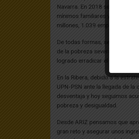
Navarra. En 2018 se destinaron
mínimos familiares y en 2019 s
millones, 1.039 empleos y 13,89
De todas formas, según los últ
de la pobreza severa por la may
logrado erradicar el impacto de
En la Ribera, debido a la estrat
UPN-PSN ante la llegada de la c
desventaja y hoy seguimos acus
pobreza y desigualdad.
Desde ARIZ pensamos que apren
gran reto y asegurar unos ingr