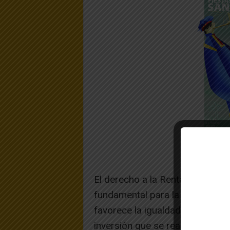
El derecho a la Renta Garantizad
fundamental para la lucha cont
favorece la igualdad y la cohes
inversión que se realiza en Ren