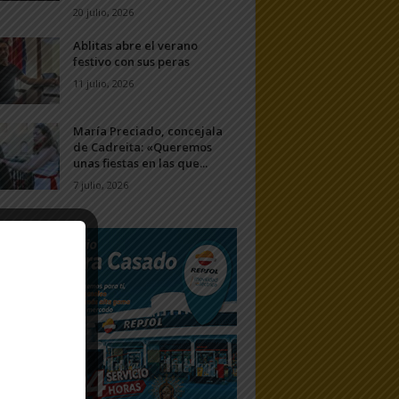
20 julio, 2026
Ablitas abre el verano
festivo con sus peras
11 julio, 2026
María Preciado, concejala
de Cadreita: «Queremos
unas fiestas en las que...
7 julio, 2026