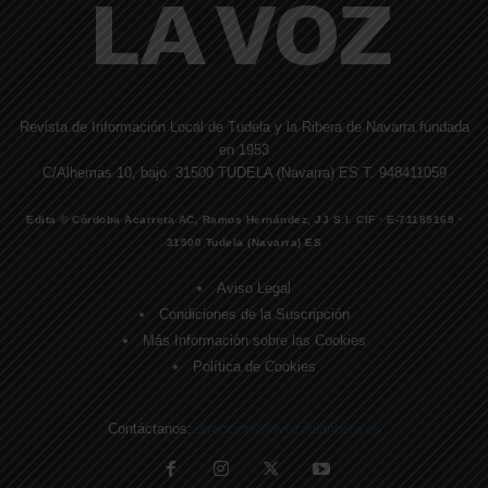
Revista de Información Local de Tudela y la Ribera de Navarra fundada
en 1953
C/Alhemas 10, bajo. 31500 TUDELA (Navarra) ES T. 948411059
Edita © Córdoba Acarreta AC, Ramos Hernández, JJ S.I. CIF · E-71185169 ·
31500 Tudela (Navarra) ES
Aviso Legal
Condiciones de la Suscripción
Más Información sobre las Cookies
Política de Cookies
Contáctanos:
direccion@lavozdelaribera.es