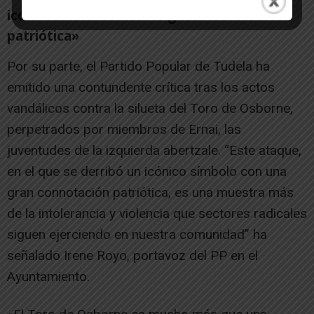
icónico símbolo con una gran connotación
patriótica»
Por su parte, el Partido Popular de Tudela ha
emitido una contundente crítica tras los actos
vandálicos contra la silueta del Toro de Osborne,
perpetrados por miembros de Ernai, las
juventudes de la izquierda abertzale. “Este ataque,
en el que se derribó un icónico símbolo con una
gran connotación patriótica, es una muestra más
de la intolerancia y violencia que sectores radicales
siguen ejerciendo en nuestra comunidad” ha
señalado Irene Royo, portavoz del PP en el
Ayuntamiento.