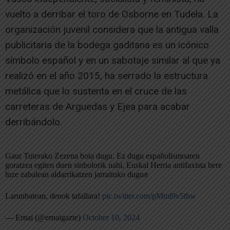
vuelto a derribar el toro de Osborne en Tudela. La
organización juvenil considera que la antigua valla
publicitaria de la bodega gaditana es un icónico
símbolo español y en un sabotaje similar al que ya
realizó en el año 2015, ha serrado la estructura
metálica que lo sustenta en el cruce de las
carreteras de Arguedas y Ejea para acabar
derribándolo.
Gaur Tuterako Zezena bota dugu. Ez dugu españolismoaren
goratzea egiten duen sinbolorik nahi, Euskal Herria antifaxista bere
luze zabalean aldarrikatzen jarraituko dugu✊
Larunbatean, denok tafallara!
pic.twitter.com/pMml9v5thw
— Ernai (@ernaigazte)
October 10, 2024