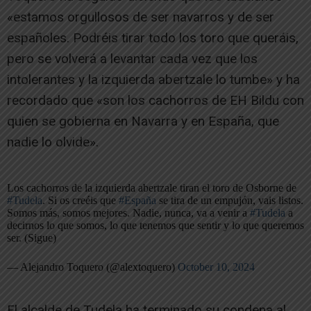
«estamos orgullosos de ser navarros y de ser
españoles. Podréis tirar todo los toro que queráis,
pero se volverá a levantar cada vez que los
intolerantes y la izquierda abertzale lo tumbe» y ha
recordado que «son los cachorros de EH Bildu con
quien se gobierna en Navarra y en España, que
nadie lo olvide».
Los cachorros de la izquierda abertzale tiran el toro de Osborne de
#Tudela
. Si os creéis que
#España
se tira de un empujón, vais listos.
Somos más, somos mejores. Nadie, nunca, va a venir a
#Tudela
a
decirnos lo que somos, lo que tenemos que sentir y lo que queremos
ser. (Sigue)
— Alejandro Toquero (@alextoquero)
October 10, 2024
El alcalde de Tudela ha terminado su condena al