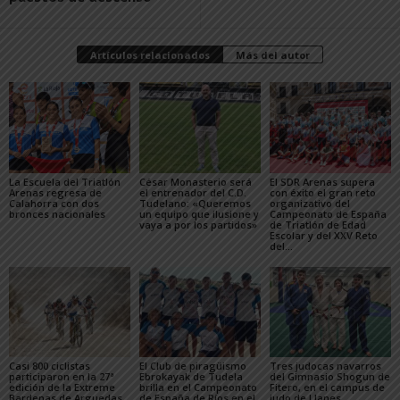
Artículos relacionados
Más del autor
La Escuela del Triatlón
César Monasterio será
El SDR Arenas supera
Arenas regresa de
el entrenador del C.D.
con éxito el gran reto
Calahorra con dos
Tudelano: «Queremos
organizativo del
bronces nacionales
un equipo que ilusione y
Campeonato de España
vaya a por los partidos»
de Triatlón de Edad
Escolar y del XXV Reto
del...
Casi 800 ciclistas
El Club de piragüismo
Tres judocas navarros
participaron en la 27ª
Ebrokayak de Tudela
del Gimnasio Shogun de
edición de la Extreme
brilla en el Campeonato
Fitero, en el campus de
Bardenas de Arguedas
de España de Ríos en el
judo de Llanes