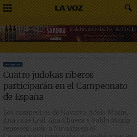
Inicio
Deportes
Cuatro judokas riberos participarán en el Campeonato de España
DEPORTES
Cuatro judokas riberos
participarán en el Campeonato
de España
Los campeones de Navarra, Adela Marín,
Ana Julia Leal, Ana Chueca y Pablo Marín
representarán a Navarra en el
Campeonato nacional que tendrá lugar en