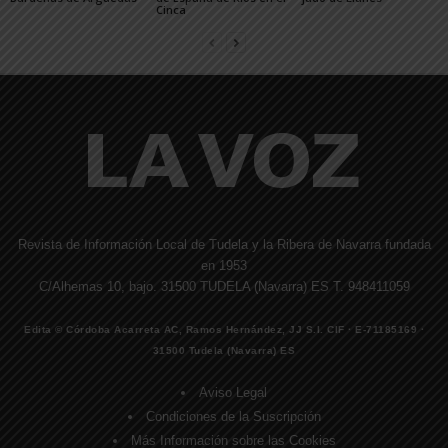
Cinca
Revista de Información Local de Tudela y la Ribera de Navarra fundada
en 1953
C/Alhemas 10, bajo. 31500 TUDELA (Navarra) ES T. 948411059
Edita © Córdoba Acarreta AC, Ramos Hernández, JJ S.I. CIF · E-71185169 ·
31500 Tudela (Navarra) ES
Aviso Legal
Condiciones de la Suscripción
Más Información sobre las Cookies