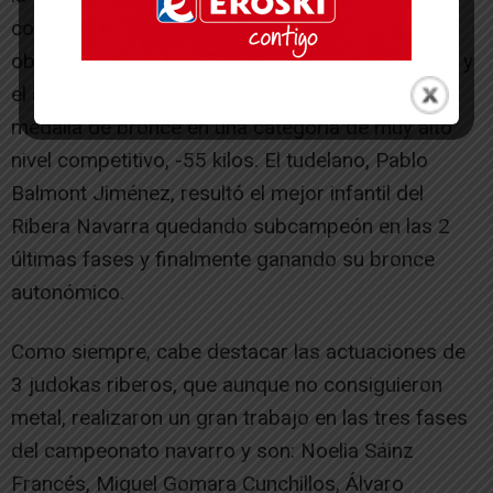
compañero de tatami, Christian Pérez Garcés
obtuvo la medalla de plata en menos de 81 kilos, y
el ablitero Alex Andrés Mercado recogió su
medalla de bronce en una categoría de muy alto
nivel competitivo, -55 kilos. El tudelano, Pablo
Balmont Jiménez, resultó el mejor infantil del
Ribera Navarra quedando subcampeón en las 2
últimas fases y finalmente ganando su bronce
autonómico.
Como siempre, cabe destacar las actuaciones de
3 judokas riberos, que aunque no consiguieron
metal, realizaron un gran trabajo en las tres fases
del campeonato navarro y son: Noelia Sáinz
Francés, Miguel Gomara Cunchillos, Álvaro