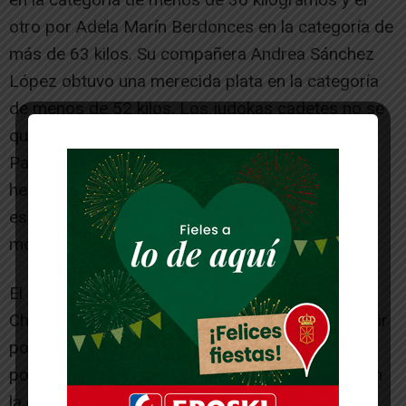
otro por Adela Marín Berdonces en la categoría de
más de 63 kilos. Su compañera Andrea Sánchez
López obtuvo una merecida plata en la categoría
de menos de 52 kilos. Los judokas cadetes no se
quedaron atrás, a lo más alto del cajón se subió
Pablo Marín Berdonces en más de 90 kilos, y su
hermana, Rita Marín, también subió al tercer
escalón para recoger su medalla de bronce en
menos de 44 kilogramos.
El mayor exponente del Ribera Navarra fue Ana
Chueca Palacios de Fontellas, que consiguió subir
por tercer año consecutivo a lo más alto de
podium a colgárse la preciada medalla de oro, en
la categoría cadete de menos de 44 kilos. Su