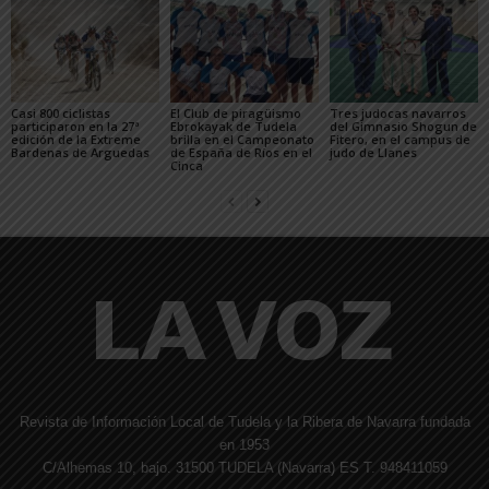
Casi 800 ciclistas
El Club de piragüismo
Tres judocas navarros
participaron en la 27ª
Ebrokayak de Tudela
del Gimnasio Shogun de
edición de la Extreme
brilla en el Campeonato
Fitero, en el campus de
Bardenas de Arguedas
de España de Ríos en el
judo de Llanes
Cinca
Revista de Información Local de Tudela y la Ribera de Navarra fundada
en 1953
C/Alhemas 10, bajo. 31500 TUDELA (Navarra) ES T. 948411059