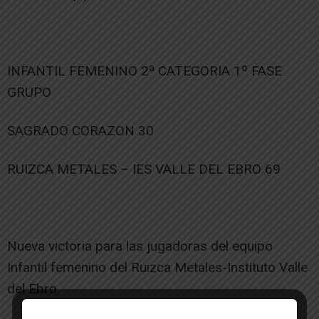
INFANTIL FEMENINO 2ª CATEGORIA 1º FASE
GRUPO
SAGRADO CORAZON 30
RUIZCA METALES – IES VALLE DEL EBRO 69
Nueva victoria para las jugadoras del equipo
Infantil femenino del Ruizca Metales-Instituto Valle
del Ebro.