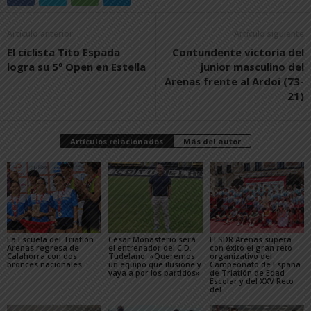
Artículo anterior
Artículo siguiente
El ciclista Tito Espada
Contundente victoria del
logra su 5º Open en Estella
junior masculino del
Arenas frente al Ardoi (73-
21)
Artículos relacionados
Más del autor
La Escuela del Triatlón
César Monasterio será
El SDR Arenas supera
Arenas regresa de
el entrenador del C.D.
con éxito el gran reto
Calahorra con dos
Tudelano: «Queremos
organizativo del
bronces nacionales
un equipo que ilusione y
Campeonato de España
vaya a por los partidos»
de Triatlón de Edad
Escolar y del XXV Reto
del...