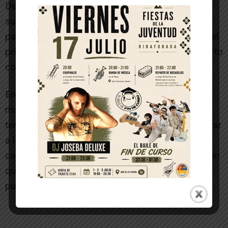
Desde el inicio del encuentro se notó la
superioridad del equipo visitante que con un
parcial de 0-14 tuvo el encuentro de cara desde el
primer momento, llegando al final del primer cuarto
con una amplia ventaja.
En el reinicio del partido, ante la diferencia en el
marcador, fue difícil para las riberas mantener la
tensión y se les dieron más facilidades para anotar
a las locales además de cometer fallos en
canastas que deberían haber sido fáciles, pero sin
que nunca las jugadoras del Sagrado Corazón
pudieran disminuir su desventaja en el tanteo