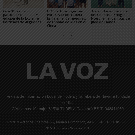
Casi 800 ciclistas
El Club de piragüismo
Tres judocas navarros
participaron en la 27ª
Ebrokayak de Tudela
del Gimnasio Shogun de
edición de la Extreme
brilla en el Campeonato
Fitero, en el campus de
Bardenas de Arguedas
de España de Ríos en el
judo de Llanes
Cinca
Revista de Información Local de Tudela y la Ribera de Navarra fundada
en 1953
C/Alhemas 10, bajo. 31500 TUDELA (Navarra) ES T. 948411059
Edita © Córdoba Acarreta AC, Ramos Hernández, JJ S.I. CIF · E-71185169 ·
31500 Tudela (Navarra) ES