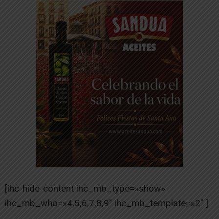
[ihc-hide-content ihc_mb_type=»show»
ihc_mb_who=»4,5,6,7,8,9″ ihc_mb_template=»2″ ]