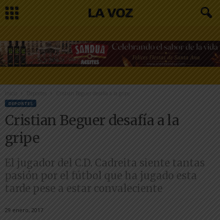
Inicio
Deportes
Cristian Beguer desafía a la gripe
DEPORTES
Cristian Beguer desafía a la
gripe
El jugador del C.D. Cadreita siente tantas
pasión por el fútbol que ha jugado esta
tarde pese a estar convaleciente
29 enero, 2017