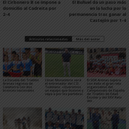
El Cirbonero B se impone a
El Buñuel da un paso más
domicilio al Cadreita por
en la lucha por la
2-4
permanencia tras ganar al
Castejón por 1-4
Artículos relacionados
Más del autor
La Escuela del Triatlón
César Monasterio será
El SDR Arenas supera
Arenas regresa de
el entrenador del C.D.
con éxito el gran reto
Calahorra con dos
Tudelano: «Queremos
organizativo del
bronces nacionales
un equipo que ilusione y
Campeonato de España
vaya a por los partidos»
de Triatlón de Edad
Escolar y del XXV Reto
del...