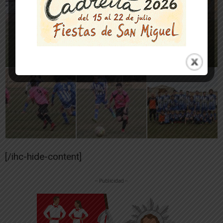
[/ihc-hide-content]
-- Publicidad --