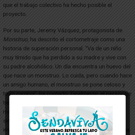
que el trabajo colectivo ha hecho posible el
proyecto.
Por su parte, Jeremy Vázquez, protagonista de
Monstruo
, ha descrito el cortometraje como una
historia de superación personal. “Va de un niño
muy tímido que ha perdido a su madre y vive con
su padre alcohólico. Un día encuentra un huevo del
que nace un monstruo. Lo cuida, pero cuando hace
un amigo humano, el monstruo se pone celoso y
todo cambia”, ha contado. Finalmente, el personaje
tiene que elegir entre salvar a su amigo o al
monstruo. “Ha sido un trabajo en equipo y,
sinceramente, creo que nos ha quedado
impresionante. Nunca había vivido una experiencia