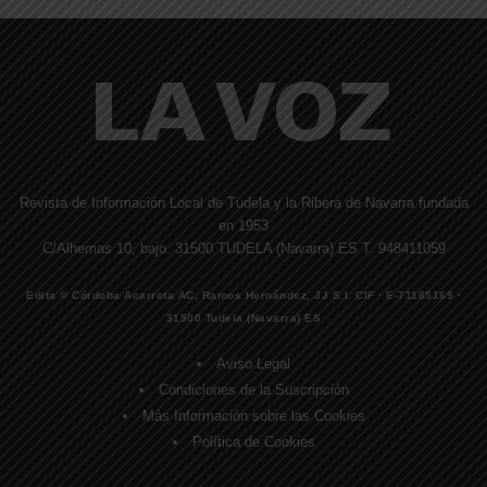
Revista de Información Local de Tudela y la Ribera de Navarra fundada
en 1953
C/Alhemas 10, bajo. 31500 TUDELA (Navarra) ES T. 948411059
Edita © Córdoba Acarreta AC, Ramos Hernández, JJ S.I. CIF · E-71185169 ·
31500 Tudela (Navarra) ES
Aviso Legal
Condiciones de la Suscripción
Más Información sobre las Cookies
Política de Cookies