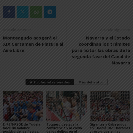
Artículo anterior
Artículo siguiente
Monteagudo acogerá el
Navarra y el Estado
XIX Certamen de Pintura al
coordinan los trámites
Aire Libre
para licitar las obras de la
segunda fase del Canal de
Navarra
Artículos relacionados
Más del autor
El PSN-PSOE de Tudela
Toquero destaca la
Gigantes y Cabezudos
hace un balance
convivencia y la caída
en Tudela 2026: horarios
positivo de las fiestas,
de los delitos en el
y recorridos en las