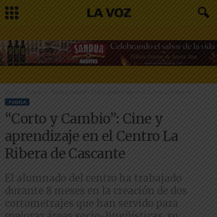
Inicio
Tudela
“Corto y Cambio”: Cine y aprendizaje en el Centro La Ribera de...
TUDELA
“Corto y Cambio”: Cine y
aprendizaje en el Centro La
Ribera de Cascante
El alumnado del centro ha trabajado
durante 8 meses en la creación de dos
cortometrajes que han servido para
mejorar áreas socio-lingüísticas, su