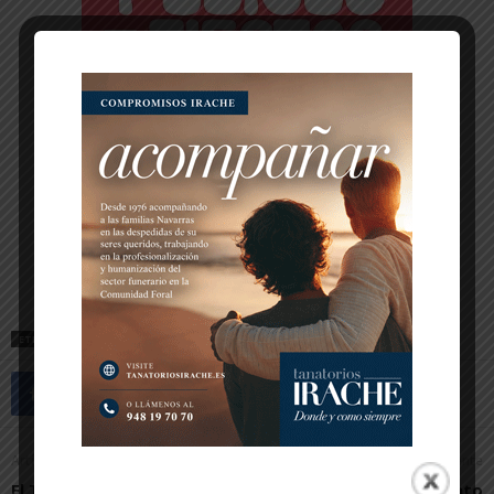
ETIQUETAS
CORTES
Artículo anterior
Artículo siguiente
El Trofeo de la Amistad de
El ayuntamiento