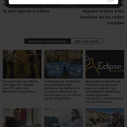
Tudela despidió la Liga con
emprenderá acciones
la entrega de trofeos
legales frente a los
insultos en las redes
sociales
Artículos relacionados
Más del autor
Recuperado un relieve
Fustiñana no invitará a
Arguedas presenta un
del siglo XVI robado
los miembros del
completo programa
hace 16 años del
Gobierno de Navarra a
para el eclipse, con
Monasterio de Fitero
los actos oficiales de
actividades científicas,
sus fiestas por el cierre
visitas guiadas,
de las Urgencias
concierto y observación
de las Perseidas