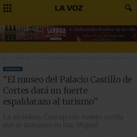
Inicio
Merindad
“El museo del Palacio Castillo de Cortes dará un fuerte espaldarazo
al...
MERINDAD
“El museo del Palacio Castillo de
Cortes dará un fuerte
espaldarazo al turismo”
La alcaldesa, Concepción Ausejo, confía
que se inaugure en San Miguel