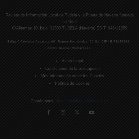
Revista de Información Local de Tudela y la Ribera de Navarra fundada
en 1953
C/Alhemas 10, bajo. 31500 TUDELA (Navarra) ES T. 948411059
Edita © Córdoba Acarreta AC, Ramos Hernández, JJ S.I. CIF · E-71185169 ·
31500 Tudela (Navarra) ES
Aviso Legal
Condiciones de la Suscripción
Más Información sobre las Cookies
Política de Cookies
Contáctanos:
direccion@lavozdelaribera.es