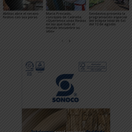
Ablitas abre el verano
María Preciado,
Sendaviva presenta la
festivo con sus peras
concejala de Cadreita:
programación especial
«Queremos unas fiestas
del eclipse total de Sol
en las que todo el
del 12 de agosto
mundo encuentre su
sitio»