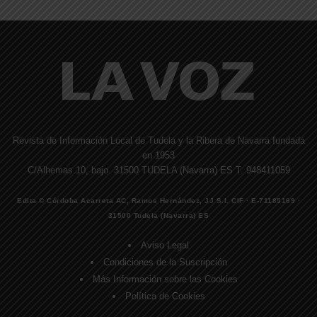
Revista de Información Local de Tudela y la Ribera de Navarra fundada
en 1953
C/Alhemas 10, bajo. 31500 TUDELA (Navarra) ES T. 948411059
Edita © Córdoba Acarreta AC, Ramos Hernández, JJ S.I. CIF · E-71185169 ·
31500 Tudela (Navarra) ES
Aviso Legal
Condiciones de la Suscripción
Más Información sobre las Cookies
Política de Cookies