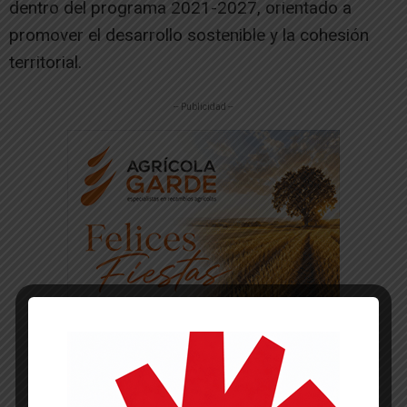
dentro del programa 2021-2027, orientado a
promover el desarrollo sostenible y la cohesión
territorial.
-- Publicidad --