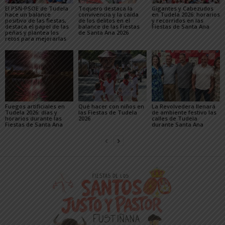
El PSN-PSOE de Tudela
Toquero destaca la
Gigantes y Cabezudos
hace un balance
convivencia y la caída
en Tudela 2026: horarios
positivo de las fiestas,
de los delitos en el
y recorridos en las
destaca el papel de las
balance de las Fiestas
Fiestas de Santa Ana
peñas y plantea los
de Santa Ana 2026
retos para mejorarlas
Fuegos artificiales en
Qué hacer con niños en
La Revolvedera llenará
Tudela 2026: días y
las Fiestas de Tudela
de ambiente festivo las
horarios durante las
2026
calles de Tudela
Fiestas de Santa Ana
durante Santa Ana