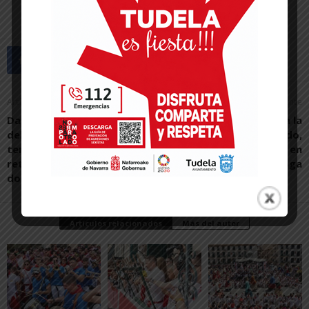
Artículo anterior
Artículo siguiente
David García se despide
El Tudelano acaricia la
del Ribera Navarra tras 14
remontada en Oviedo,
temporadas y el club
pero cae con crueldad en
retirará para siempre su
la prórroga
dorsal número 2
Artículos relacionados
Más del autor