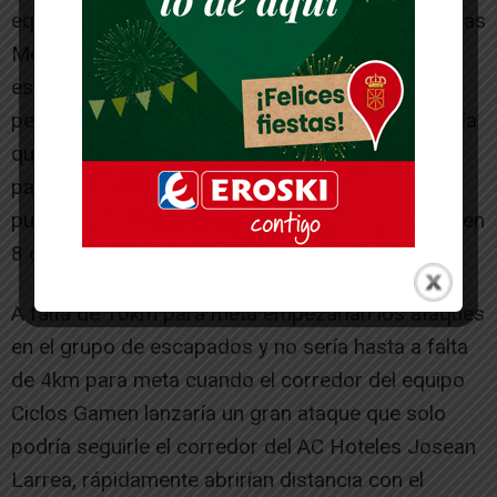
equipo Ciclos Gamen conseguiría puntuar en varias
Metas volantes presentándose este grupo de
escapados en el ultimo puerto puntuable con el
pelotón recortándoles distancia, lo que provocaría
que el grupo de escapados aumentaran el ritmo
para intentar mantener la fuga. Al coronar este
puerto el grupo de escapados se viera reducido en
8 corredores.
A falta de 10km para meta empezarían los ataques
en el grupo de escapados y no sería hasta a falta
de 4km para meta cuando el corredor del equipo
Ciclos Gamen lanzaría un gran ataque que solo
podría seguirle el corredor del AC Hoteles Josean
Larrea, rápidamente abrirían distancia con el