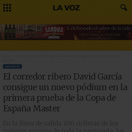
Inicio
Deportes
El corredor ribero David García consigue un nuevo pódium en la
primera...
DEPORTES
El corredor ribero David García
consigue un nuevo pódium en la
primera prueba de la Copa de
España Master
En la línea de salida 200 ciclistas de los
mejores equipos de toda la peninsula, los