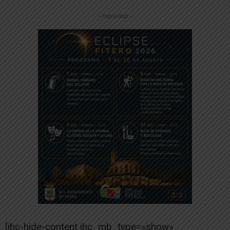
-- Publicidad --
[ihc-hide-content ihc_mb_type=»show»