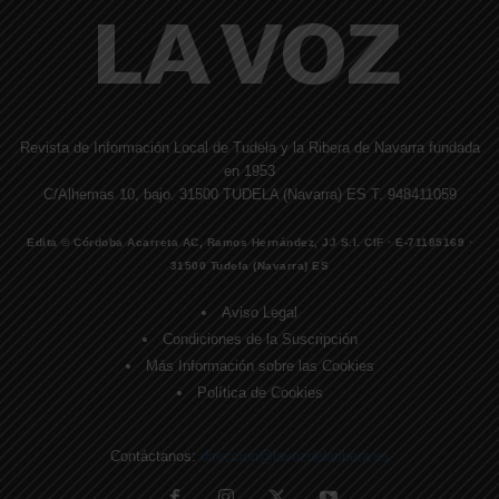
Revista de Información Local de Tudela y la Ribera de Navarra fundada
en 1953
C/Alhemas 10, bajo. 31500 TUDELA (Navarra) ES T. 948411059
Edita © Córdoba Acarreta AC, Ramos Hernández, JJ S.I. CIF · E-71185169 ·
31500 Tudela (Navarra) ES
Aviso Legal
Condiciones de la Suscripción
Más Información sobre las Cookies
Política de Cookies
Contáctanos:
direccion@lavozdelaribera.es