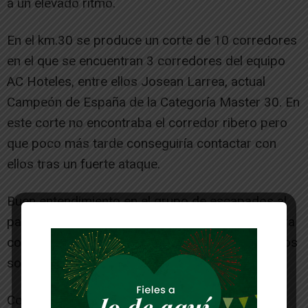
a un elevado ritmo.
En el km.30 se produce un corte de 10 corredores
en el que se encuentran 3 corredores del equipo
AC Hoteles, entre ellos Josean Larrea, actual
Campeón de España de la Categoría Master 30. En
este corte no encontraba el corredor ribero pero
que poco más tarde conseguiría contactar con
ellos tras un fuerte ataque.
Buen entendimiento en el grupo de escapados al
paso de los kilómetros que provocaría que llegara
contar con una ventaja de 1 minuto y 30 segundos
sobre el pelotón.
Con el paso de los kilómetros el corredor del