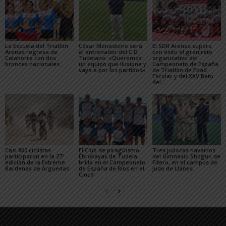
La Escuela del Triatlón
César Monasterio será
El SDR Arenas supera
Arenas regresa de
el entrenador del C.D.
con éxito el gran reto
Calahorra con dos
Tudelano: «Queremos
organizativo del
bronces nacionales
un equipo que ilusione y
Campeonato de España
vaya a por los partidos»
de Triatlón de Edad
Escolar y del XXV Reto
del...
Casi 800 ciclistas
El Club de piragüismo
Tres judocas navarros
participaron en la 27ª
Ebrokayak de Tudela
del Gimnasio Shogun de
edición de la Extreme
brilla en el Campeonato
Fitero, en el campus de
Bardenas de Arguedas
de España de Ríos en el
judo de Llanes
Cinca