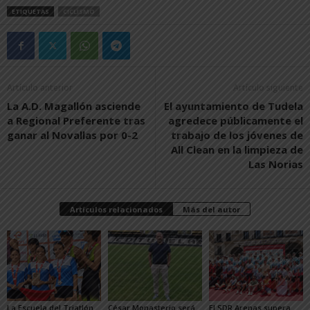
ETIQUETAS
CICLISMO
Artículo anterior
Artículo siguiente
La A.D. Magallón asciende
El ayuntamiento de Tudela
a Regional Preferente tras
agredece públicamente el
ganar al Novallas por 0-2
trabajo de los jóvenes de
All Clean en la limpieza de
Las Norias
Artículos relacionados
Más del autor
La Escuela del Triatlón
César Monasterio será
El SDR Arenas supera