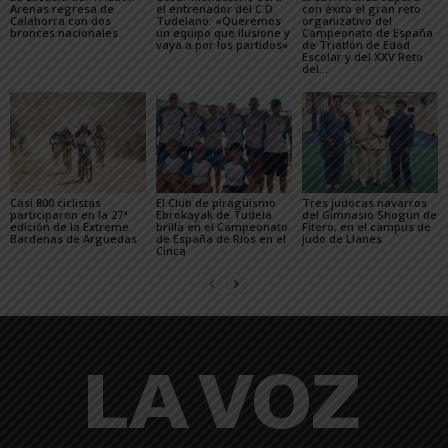
Arenas regresa de
el entrenador del C.D.
con éxito el gran reto
Calahorra con dos
Tudelano: «Queremos
organizativo del
bronces nacionales
un equipo que ilusione y
Campeonato de España
vaya a por los partidos»
de Triatlón de Edad
Escolar y del XXV Reto
del...
Casi 800 ciclistas
El Club de piragüismo
Tres judocas navarros
participaron en la 27ª
Ebrokayak de Tudela
del Gimnasio Shogun de
edición de la Extreme
brilla en el Campeonato
Fitero, en el campus de
Bardenas de Arguedas
de España de Ríos en el
judo de Llanes
Cinca