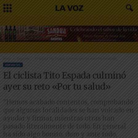
Inicio
Deportes
El ciclista Tito Espada culminó ayer su reto «Por tu salud»
DEPORTES
El ciclista Tito Espada culminó
ayer su reto «Por tu salud»
"Hemos acabado contentos, comprobando
que algunas localidades se han volcado en
ayudar y firmar, mientras otras han
pasado literalmente de todo. En general
ha sido algo bonito, duro y ante todo,