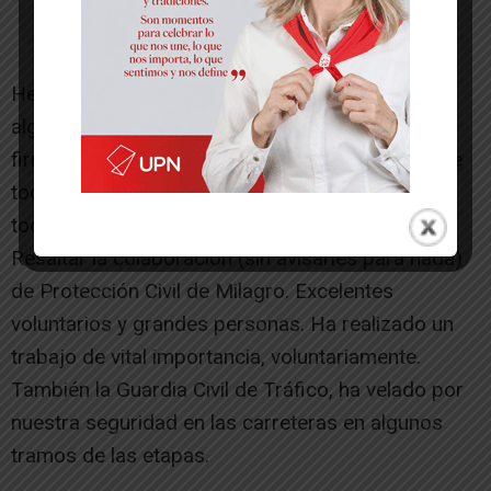
Hemos acabado contentos, comprobando que
algunas localidades se han volcado en ayudar y
firmar, mientras otras han pasado literalmente de
todo. En general ha sido algo bonito, duro y ante
todo, esperemos que útil para los ciudadanos.
Resaltar la colaboración (sin avisarles para nada)
de Protección Civil de Milagro. Excelentes
voluntarios y grandes personas. Ha realizado un
trabajo de vital importancia, voluntariamente.
También la Guardia Civil de Tráfico, ha velado por
nuestra seguridad en las carreteras en algunos
tramos de las etapas.