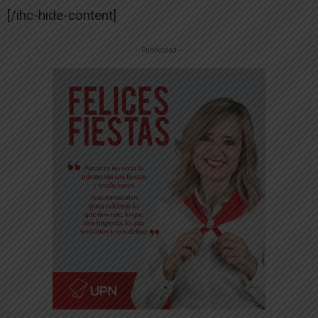
[/ihc-hide-content]
-- Publicidad --