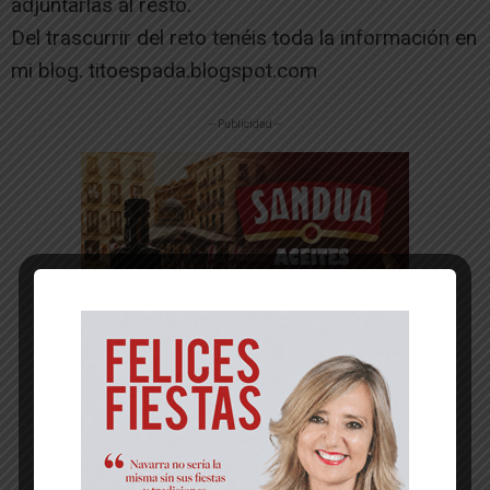
adjuntarlas al resto.
Del trascurrir del reto tenéis toda la información en
mi blog. titoespada.blogspot.com
-- Publicidad --