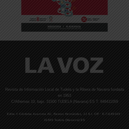
Revista de Información Local de Tudela y la Ribera de Navarra fundada
en 1953
C/Alhemas 10, bajo. 31500 TUDELA (Navarra) ES T. 948411059
Edita © Córdoba Acarreta AC, Ramos Hernández, JJ S.I. CIF · E-71185169 ·
31500 Tudela (Navarra) ES