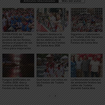
Artículos relacionados
Más del autor
El PSN-PSOE de Tudela
Toquero destaca la
Gigantes y Cabezudos
hace un balance
convivencia y la caída
en Tudela 2026: horarios
positivo de las fiestas,
de los delitos en el
y recorridos en las
destaca el papel de las
balance de las Fiestas
Fiestas de Santa Ana
peñas y plantea los
de Santa Ana 2026
retos para mejorarlas
Fuegos artificiales en
Qué hacer con niños en
La Revolvedera llenará
Tudela 2026: días y
las Fiestas de Tudela
de ambiente festivo las
horarios durante las
2026
calles de Tudela
Fiestas de Santa Ana
durante Santa Ana