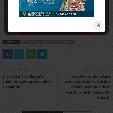
ETIQUETAS
DÍA DEL ÁNGEL
JESUITAS
LAS NORIAS
Artículo anterior
Artículo siguiente
El ciclista Tito Espada
Los talleres de cocina
culminó ayer su reto «Por
protagonizan las tardes
tu salud»
de las Jornadas de la
Verdura en la Carpa del
Volatín