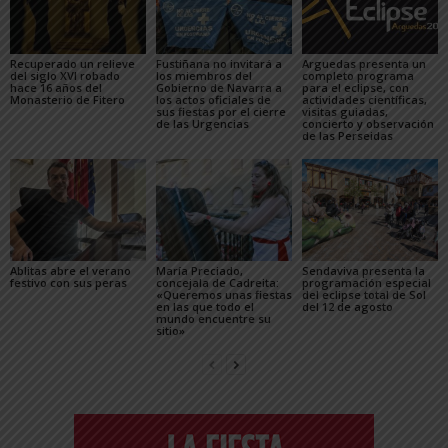
Recuperado un relieve
Fustiñana no invitará a
Arguedas presenta un
del siglo XVI robado
los miembros del
completo programa
hace 16 años del
Gobierno de Navarra a
para el eclipse, con
Monasterio de Fitero
los actos oficiales de
actividades científicas,
sus fiestas por el cierre
visitas guiadas,
de las Urgencias
concierto y observación
de las Perseidas
Ablitas abre el verano
María Preciado,
Sendaviva presenta la
festivo con sus peras
concejala de Cadreita:
programación especial
«Queremos unas fiestas
del eclipse total de Sol
en las que todo el
del 12 de agosto
mundo encuentre su
sitio»