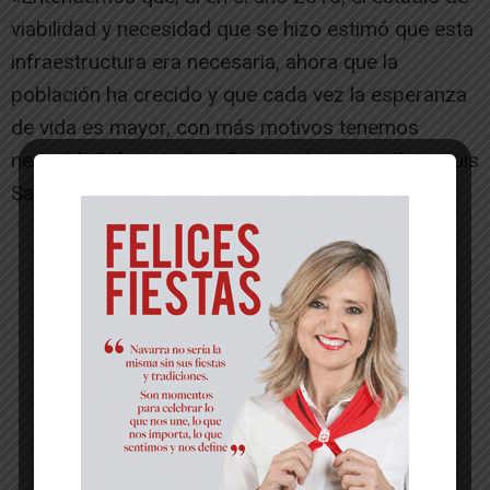
viabilidad y necesidad que se hizo estimó que esta
infraestructura era necesaria, ahora que la
población ha crecido y que cada vez la esperanza
de vida es mayor, con más motivos tenemos
necesidad de este tipo de servicios», concluye Luis
Sancho.[/ihc-hide-content]
-- Publicidad --