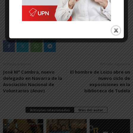
Artículo anterior
Artículo siguiente
José Mª Cambra, nuevo
El hombre de Loizu abre un
delegado en Navarra de la
nuevo ciclo de
Asociación Nacional de
exposiciones en la
Voluntarios (Anav)
biblioteca de Tudela
Artículos relacionados
Más del autor