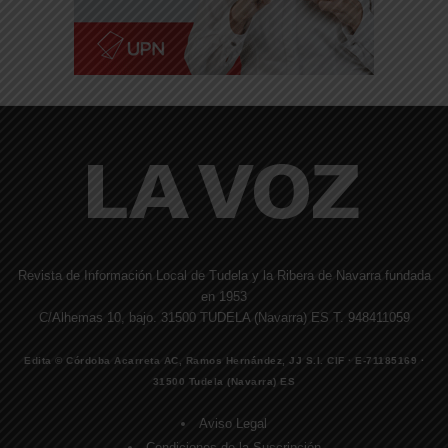
Revista de Información Local de Tudela y la Ribera de Navarra fundada
en 1953
C/Alhemas 10, bajo. 31500 TUDELA (Navarra) ES T. 948411059
Edita © Córdoba Acarreta AC, Ramos Hernández, JJ S.I. CIF · E-71185169 ·
31500 Tudela (Navarra) ES
Aviso Legal
Condiciones de la Suscripción