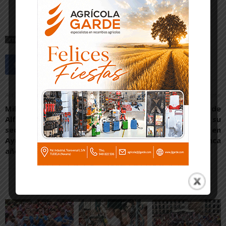
ETIQUETAS
CORONAVIRUS
COVID 19
MURCHANTE
TUDELA
Artículo anterior
Artículo siguiente
Milagro rinde homenaje a
Los niños de cuarto de
Alfredo Hernández Oscoz,
primaria se quedan sin su
secretario del
día de fiestas en
Ayuntamiento durante 40
Villafranca
años
Artículos relacionados
Más del autor