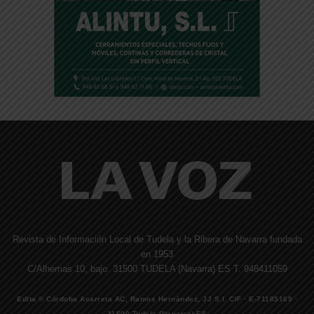
Revista de Información Local de Tudela y la Ribera de Navarra fundada
en 1953
C/Alhemas 10, bajo. 31500 TUDELA (Navarra) ES T. 948411059
Edita © Córdoba Acarreta AC, Ramos Hernández, JJ S.I. CIF · E-71185169 ·
31500 Tudela (Navarra) ES