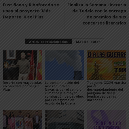
Fustiñana y Ribaforada se
Finaliza la Semana Literaria
unen al proyecto ‘Más
de Tudela con la entrega
Deporte. Kirol Plus’
de premios de sus
concursos literarios
Artículos relacionados
Más del autor
Recorte con mayúsculas
La contaminación del
7 de junio. XXXVI marcha
en Sanidad, por Sergio
aire repunta en
por el
Vitas
Navarra, por el cambio
desmantelamiento del
climático y la mayor
polígono de tiro y
combustión de petróleo,
bombardeo de las
por Ecologistas en
Bardenas
Acción de la Ribera