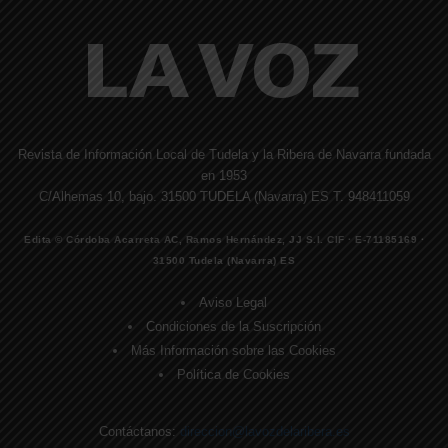
Revista de Información Local de Tudela y la Ribera de Navarra fundada
en 1953
C/Alhemas 10, bajo. 31500 TUDELA (Navarra) ES T. 948411059
Edita © Córdoba Acarreta AC, Ramos Hernández, JJ S.I. CIF · E-71185169 ·
31500 Tudela (Navarra) ES
Aviso Legal
Condiciones de la Suscripción
Más Información sobre las Cookies
Política de Cookies
Contáctanos:
direccion@lavozdelaribera.es