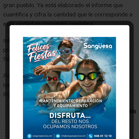
gran pueblo. Ya está elaborado el informe que
cuantifica y cifra la cantidad que le corresponde a
esta ciudad en concepto capitalino.
Iré a Pamplona y defenderé que se incluya en los
presupuestos de Navarra. Las veces que haga
falta.
Porque para bien o para mal, en Tudela somos
tercos. Y yo sé que en esta ocasión es para bien.
Porque #TudelaesCapital
Alejandro Toquero, alcalde de Tudela
-- Publicidad --