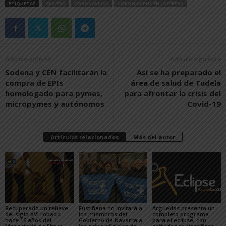
ETIQUETAS
ABLITAS
CORONAVIRUS
CORONAVIRUS EN LA RIBERA
Artículo anterior
Artículo siguiente
Sodena y CEN facilitarán la
Así se ha preparado el
compra de EPIs
área de salud de Tudela
homologado para pymes,
para afrontar la crisis del
micropymes y autónomos
Covid-19
Artículos relacionados
Más del autor
Recuperado un relieve
Fustiñana no invitará a
Arguedas presenta un
del siglo XVI robado
los miembros del
completo programa
hace 16 años del
Gobierno de Navarra a
para el eclipse, con