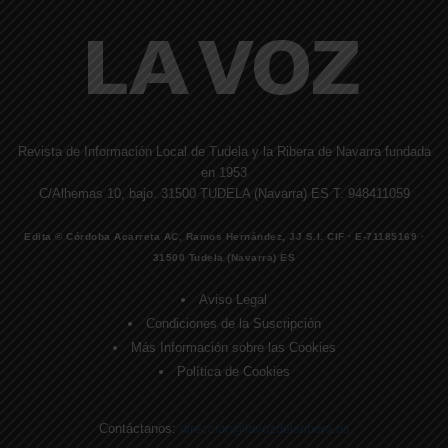
Revista de Información Local de Tudela y la Ribera de Navarra fundada
en 1953
C/Alhemas 10, bajo. 31500 TUDELA (Navarra) ES T. 948411059
Edita © Córdoba Acarreta AC, Ramos Hernández, JJ S.I. CIF · E-71185169 ·
31500 Tudela (Navarra) ES
Aviso Legal
Condiciones de la Suscripción
Más Información sobre las Cookies
Política de Cookies
Contáctanos:
direccion@lavozdelaribera.es