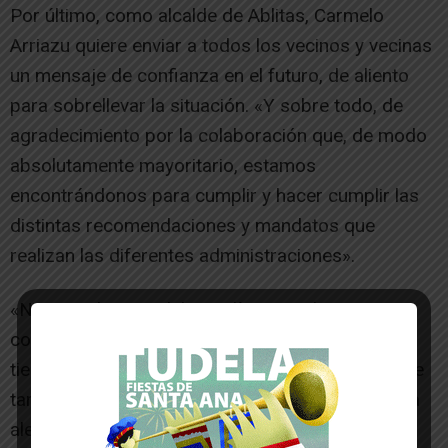
Por último, como alcalde de Ablitas, Carmelo
Arriazu quiere enviar a todos los vecinos y vecinas
un mensaje de confianza en el futuro, de aliento
para sobrellevar la situación. «Y sobre todo, de
agradecimiento por la colaboración que, de modo
absolutamente mayoritario, estamos
encontrándonos para cumplir y hacer cumplir las
distintas recomendaciones y mandatos que
realizan las diferentes administraciones».
«Nos quedan por delante días muy duros»,
concluye. «Pero estoy seguro que esta pesadilla
tiene fecha de caducidad. Sé que más pronto que
tarde venceremos a este virus, recuperaremos la
alegría, y podremos estar por nuestras calles de