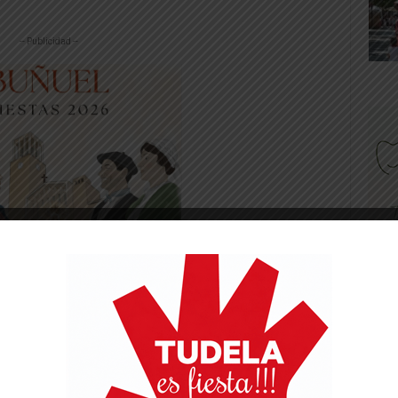
-- Publicidad --