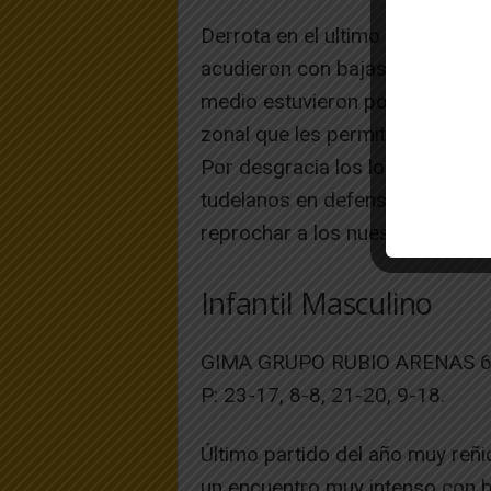
Derrota en el ultimo partido de 
acudieron con bajas notables. P
medio estuvieron por delante 
zonal que les permitía marcar el
Por desgracia los locales encont
tudelanos en defensa, lo que ll
reprochar a los nuestros que se
Infantil Masculino
GIMA GRUPO RUBIO ARENAS 6
P: 23-17, 8-8, 21-20, 9-18.
Último partido del año muy reñid
un encuentro muy intenso con b