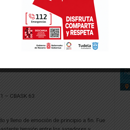
liga al que los chicos del Baloncesto Arenas
ese a ello, durante más de dos cuartos y
en el marcador, amparados en una defensa
 tiempo del partido y dosificar esfuerzos.
raron el camino al aro y asfixiaron a los
evó a peores porcentajes de tiro. Nada que
 despidieron dándolo todo hasta el final.
1 – CBASK 63
o y lleno de emoción de principio a fin. Fue
astante tensión entre los jugadores y