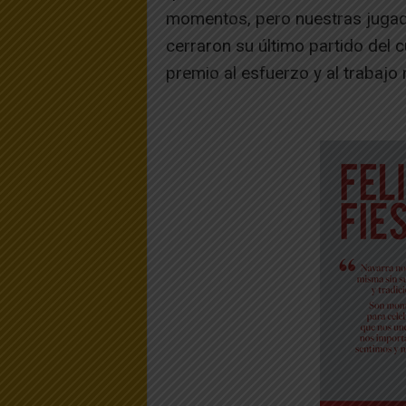
momentos, pero nuestras jugado
cerraron su último partido del 
premio al esfuerzo y al trabajo