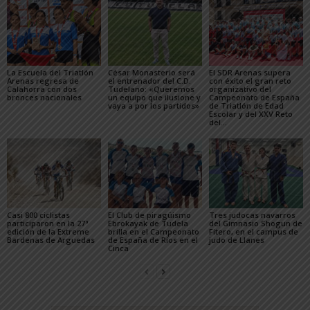
La Escuela del Triatlón
César Monasterio será
El SDR Arenas supera
Arenas regresa de
el entrenador del C.D.
con éxito el gran reto
Calahorra con dos
Tudelano: «Queremos
organizativo del
bronces nacionales
un equipo que ilusione y
Campeonato de España
vaya a por los partidos»
de Triatlón de Edad
Escolar y del XXV Reto
del...
Casi 800 ciclistas
El Club de piragüismo
Tres judocas navarros
participaron en la 27ª
Ebrokayak de Tudela
del Gimnasio Shogun de
edición de la Extreme
brilla en el Campeonato
Fitero, en el campus de
Bardenas de Arguedas
de España de Ríos en el
judo de Llanes
Cinca