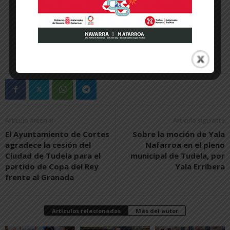
Artículo anterior
Artículo siguiente
El Ayuntamiento de Cortes
Sobre la moción de Yala
agradece la cesión del
Nafarroa en el pleno
Ciudad de Tudela para el
municipal de Tudela, por
partido de Copa del Rey
Yala Erribera
frente al Granada
Artículos relacionados
Más del autor