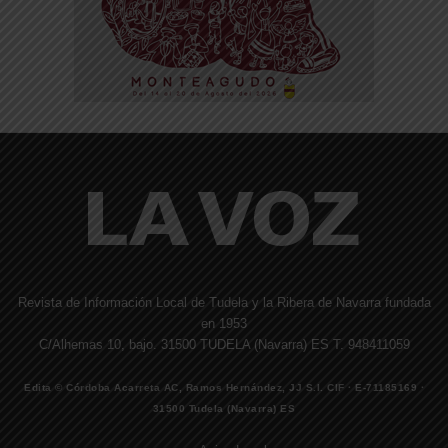
Revista de Información Local de Tudela y la Ribera de Navarra fundada
en 1953
C/Alhemas 10, bajo. 31500 TUDELA (Navarra) ES T. 948411059
Edita © Córdoba Acarreta AC, Ramos Hernández, JJ S.I. CIF · E-71185169 ·
31500 Tudela (Navarra) ES