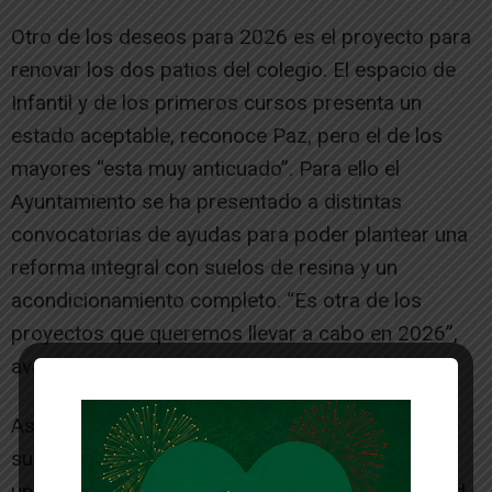
Otro de los deseos para 2026 es el proyecto para
renovar los dos patios del colegio. El espacio de
Infantil y de los primeros cursos presenta un
estado aceptable, reconoce Paz, pero el de los
mayores “esta muy anticuado”. Para ello el
Ayuntamiento se ha presentado a distintas
convocatorias de ayudas para poder plantear una
reforma integral con suelos de resina y un
acondicionamiento completo. “Es otra de los
proyectos que queremos llevar a cabo en 2026”,
avanza la alcaldesa.
Asimismo, el municipio ha conseguido una
subvención de más de 400.000 euros para crear
un nueva rutas ciclable que conectará la localidad