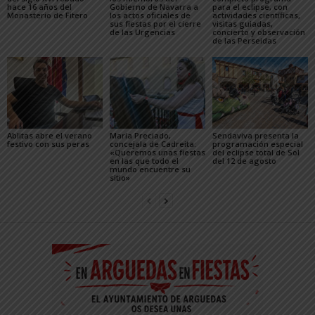
hace 16 años del
Gobierno de Navarra a
para el eclipse, con
Monasterio de Fitero
los actos oficiales de
actividades científicas,
sus fiestas por el cierre
visitas guiadas,
de las Urgencias
concierto y observación
de las Perseidas
Ablitas abre el verano
María Preciado,
Sendaviva presenta la
festivo con sus peras
concejala de Cadreita:
programación especial
«Queremos unas fiestas
del eclipse total de Sol
en las que todo el
del 12 de agosto
mundo encuentre su
sitio»