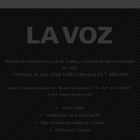
Revista de Información Local de Tudela y la Ribera de Navarra fundada
en 1953
C/Alhemas 10, bajo. 31500 TUDELA (Navarra) ES T. 948411059
Edita © Córdoba Acarreta AC, Ramos Hernández, JJ S.I. CIF · E-71185169 ·
31500 Tudela (Navarra) ES
Aviso Legal
Condiciones de la Suscripción
Más Información sobre las Cookies
Política de Cookies