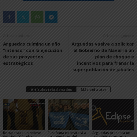
Artículo anterior
Artículo siguiente
Arguedas culmina un año
Arguedas vuelve a solicitar
“intenso” con la ejecución
al Gobierno de Navarra un
de sus proyectos
plan de choque e
estratégicos
incentivos para frenar la
superpoblación de jabalíes
Artículos relacionados
Más del autor
Recuperado un relieve
Fustiñana no invitará a
Arguedas presenta un
del siglo XVI robado
los miembros del
completo programa