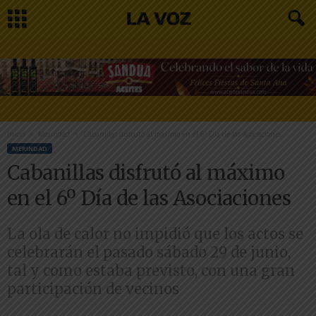
Inicio
Merindad
Cabanillas disfrutó al máximo en el 6º Día de las Asociaciones
MERINDAD
Cabanillas disfrutó al máximo
en el 6º Día de las Asociaciones
La ola de calor no impidió que los actos se
celebrarán el pasado sábado 29 de junio,
tal y como estaba previsto, con una gran
participación de vecinos