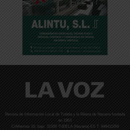
Revista de Información Local de Tudela y la Ribera de Navarra fundada
en 1953
C/Alhemas 10, bajo. 31500 TUDELA (Navarra) ES T. 948411059