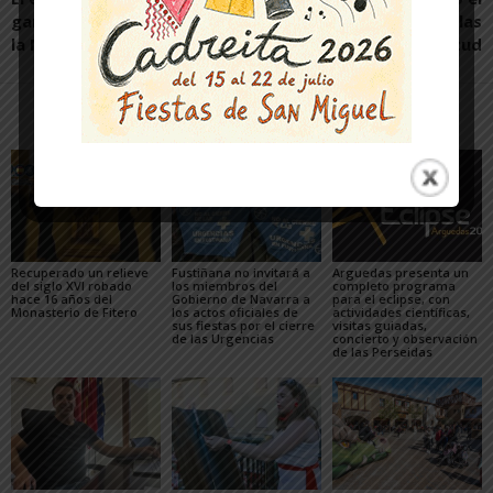
ganador de la 7ª edición de
cohete anunciador de las
la Moncayof7Cup
fiestas de la juventud
Artículos relacionados
Más del autor
Recuperado un relieve
Fustiñana no invitará a
Arguedas presenta un
del siglo XVI robado
los miembros del
completo programa
hace 16 años del
Gobierno de Navarra a
para el eclipse, con
Monasterio de Fitero
los actos oficiales de
actividades científicas,
sus fiestas por el cierre
visitas guiadas,
de las Urgencias
concierto y observación
de las Perseidas