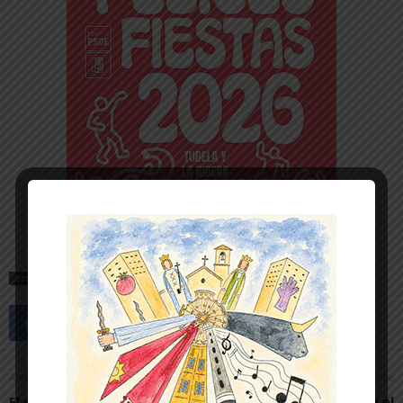
ETIQUETAS
CABANILLAS
Artículo anterior
Artículo siguiente
El equipo de Monteagudo,
El C.D. Murchante lanzó el