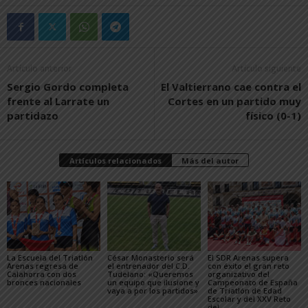
Artículo anterior
Artículo siguiente
Sergio Gordo completa
El Valtierrano cae contra el
frente al Larrate un
Cortes en un partido muy
partidazo
físico (0-1)
Artículos relacionados
Más del autor
La Escuela del Triatlón
César Monasterio será
El SDR Arenas supera
Arenas regresa de
el entrenador del C.D.
con éxito el gran reto
Calahorra con dos
Tudelano: «Queremos
organizativo del
bronces nacionales
un equipo que ilusione y
Campeonato de España
vaya a por los partidos»
de Triatlón de Edad
Escolar y del XXV Reto
del...