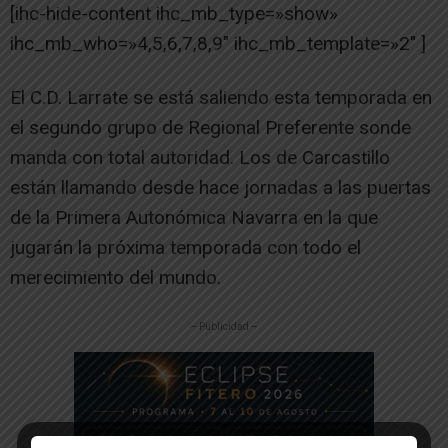
[ihc-hide-content ihc_mb_type=»show»
ihc_mb_who=»4,5,6,7,8,9″ ihc_mb_template=»2″ ]
El C.D. Larrate se está saliendo esta temporada en
el segundo grupo de Regional Preferente sonde
manda con total autoridad. Los de Carcastillo
están llamando desde hace jornadas a las puertas
de la Primera Autonómica Navarra en la que
jugarán la próxima temporada con todo el
merecimiento del mundo.
-- Publicidad --