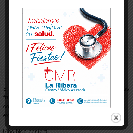
El excelente trabajo que han realizado ha dado sus
frutos gracias al tesón del cuerpo técnico y el
compromiso de los jugadores, sin olvidar la
excelente planificación de la junta directiva.
[/ihc-hide-content]