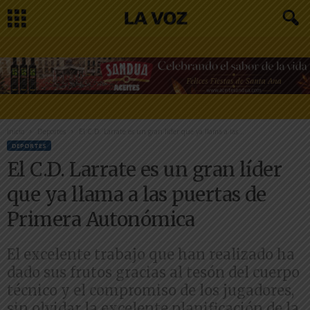
Inicio
Deportes
El C.D. Larrate es un gran líder que ya llama a las...
DEPORTES
El C.D. Larrate es un gran líder
que ya llama a las puertas de
Primera Autonómica
El excelente trabajo que han realizado ha
dado sus frutos gracias al tesón del cuerpo
técnico y el compromiso de los jugadores,
sin olvidar la excelente planificación de la