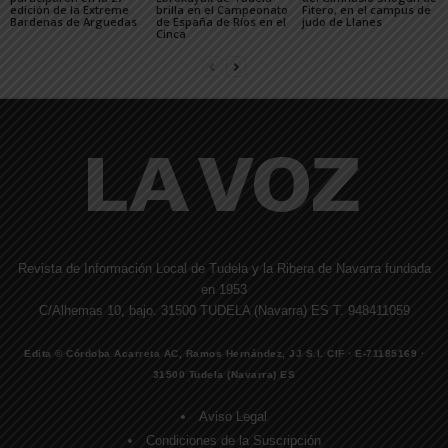
edición de la Extreme
brilla en el Campeonato
Fitero, en el campus de
Bardenas de Arguedas
de España de Ríos en el
judo de Llanes
Cinca
Revista de Información Local de Tudela y la Ribera de Navarra fundada
en 1953
C/Alhemas 10, bajo. 31500 TUDELA (Navarra) ES T. 948411059
Edita © Córdoba Acarreta AC, Ramos Hernández, JJ S.I. CIF · E-71185169 ·
31500 Tudela (Navarra) ES
Aviso Legal
Condiciones de la Suscripción