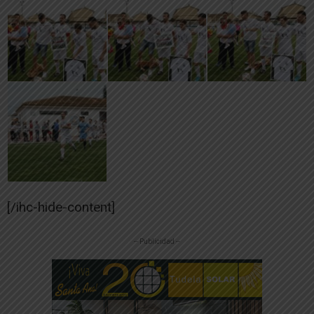
[/ihc-hide-content]
-- Publicidad --