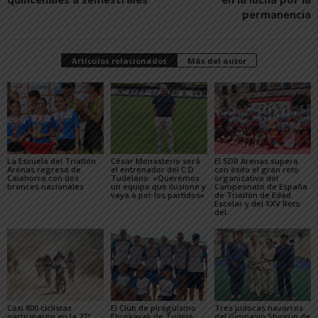
permanencia
Artículos relacionados
Más del autor
La Escuela del Triatlón
César Monasterio será
El SDR Arenas supera
Arenas regresa de
el entrenador del C.D.
con éxito el gran reto
Calahorra con dos
Tudelano: «Queremos
organizativo del
bronces nacionales
un equipo que ilusione y
Campeonato de España
vaya a por los partidos»
de Triatlón de Edad
Escolar y del XXV Reto
del...
Casi 800 ciclistas
El Club de piragüismo
Tres judocas navarros
participaron en la 27ª
Ebrokayak de Tudela
del Gimnasio Shogun de