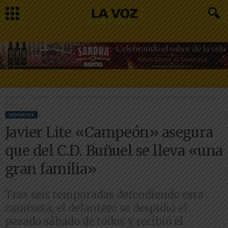
Inicio
Deportes
Javier Lite «Campeón» asegura que del C.D. Buñuel se lleva «una
gran...
DEPORTES
Javier Lite «Campeón» asegura
que del C.D. Buñuel se lleva «una
gran familia»
Tras seis temporadas defendiendo esta
camiseta, el delantero se despidió el
pasado sábado de todos y recibió el