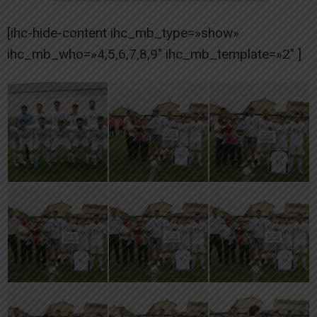
[ihc-hide-content ihc_mb_type=»show»
ihc_mb_who=»4,5,6,7,8,9″ ihc_mb_template=»2″ ]