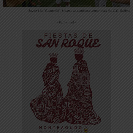
Javier Lite "Campeón", levanta la camiseta enmarcada del C.D. Buñuel
-- Publicidad --