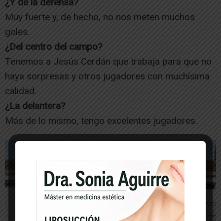
¿Y de la defensa?
Muy fuerte y, de hecho, no nos meten muchos
goles.
¿Del centro del campo?
Tenemos a Jesús Cerdán que trabaja para que no
haya sorpresas y otros jugadores con muchísima
calidad.
¿La delantera?
Más de lo mismo, tengo excelentes jugadores.