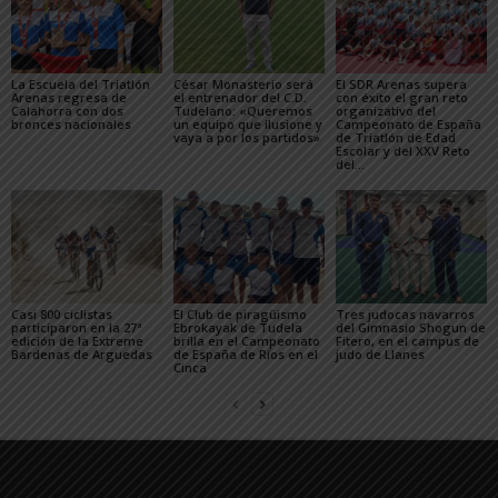
La Escuela del Triatlón
César Monasterio será
El SDR Arenas supera
Arenas regresa de
el entrenador del C.D.
con éxito el gran reto
Calahorra con dos
Tudelano: «Queremos
organizativo del
bronces nacionales
un equipo que ilusione y
Campeonato de España
vaya a por los partidos»
de Triatlón de Edad
Escolar y del XXV Reto
del...
Casi 800 ciclistas
El Club de piragüismo
Tres judocas navarros
participaron en la 27ª
Ebrokayak de Tudela
del Gimnasio Shogun de
edición de la Extreme
brilla en el Campeonato
Fitero, en el campus de
Bardenas de Arguedas
de España de Ríos en el
judo de Llanes
Cinca