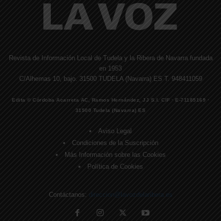
Revista de Información Local de Tudela y la Ribera de Navarra fundada
en 1953
C/Alhemas 10, bajo. 31500 TUDELA (Navarra) ES T. 948411059
Edita © Córdoba Acarreta AC, Ramos Hernández, JJ S.I. CIF · E-71185169 ·
31500 Tudela (Navarra) ES
Aviso Legal
Condiciones de la Suscripción
Más Información sobre las Cookies
Política de Cookies
Contáctanos:
direccion@lavozdelaribera.es