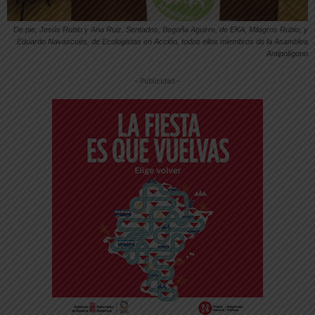
De pie, Jesús Rubio y Ana Ruiz. Sentados, Begoña Aguirre, de EKA, Milagros Rubio, y
Eduardo Navascués, de Ecologistas en Acción, todos ellos miembros de la Asamblea
Antipolígono
-- Publicidad --