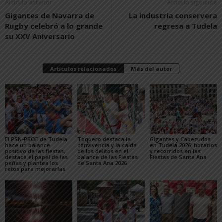
Artículo anterior
Artículo siguiente
Gigantes de Navarra de
La industria conservera
Rugby celebró a lo grande
regresa a Tudela
su XXV Aniversario
Artículos relacionados
Más del autor
El PSN-PSOE de Tudela
Toquero destaca la
Gigantes y Cabezudos
hace un balance
convivencia y la caída
en Tudela 2026: horarios
positivo de las fiestas,
de los delitos en el
y recorridos en las
destaca el papel de las
balance de las Fiestas
Fiestas de Santa Ana
peñas y plantea los
de Santa Ana 2026
retos para mejorarlas