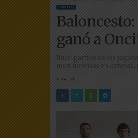
Inicio
Deportes
Baloncesto: El junior masculino d
e
DEPORTES
r
Baloncesto:
a
.
e
ganó a Onci
s
Buen partido de los jugador
muy intensos en defensa, t
17 abril, 2018