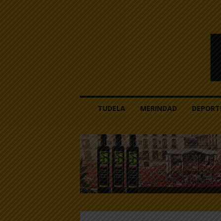
l
TUDELA
MERINDAD
DEPORT
a
v
o
z
d
e
l
a
r
i
b