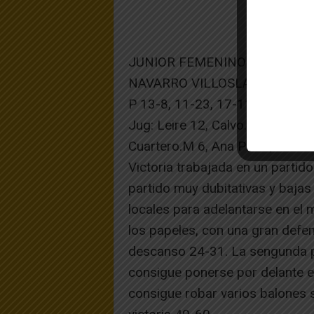
JUNIOR FEMENINO
NAVARRO VILLOSLADA B 49- 
P 13-8, 11-23, 17-11, 8-19
Jug: Leire 12, Calvo.M 7, Eslava.
Cuartero.M 6, Ana Paula, Paula.
Victoria trabajada en un partid
partido muy dubitativas y bajas
locales para adelantarse en el 
los papeles, con una gran defen
descanso 24-31. La sengunda pa
consigue ponerse por delante e
consigue robar varios balones s