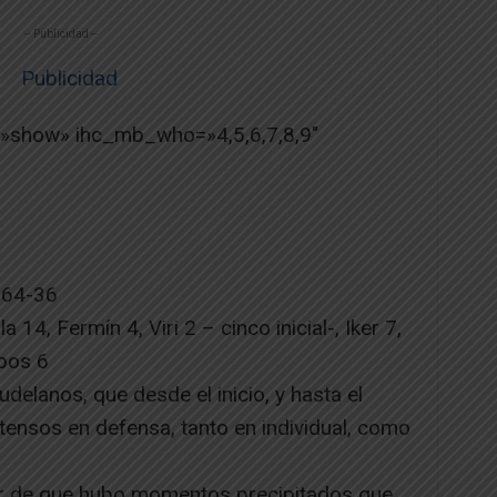
-- Publicidad --
=»show» ihc_mb_who=»4,5,6,7,8,9″
, 64-36
 14, Fermín 4, Viri 2 – cinco inicial-, Iker 7,
mpos 6
delanos, que desde el inicio, y hasta el
ntensos en defensa, tanto en individual, como
ar de que hubo momentos precipitados que