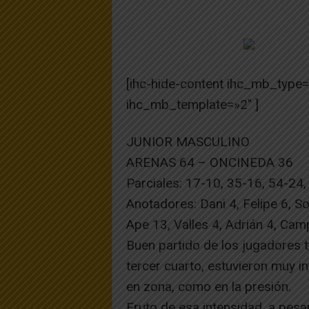
[ihc-hide-content ihc_mb_type
ihc_mb_template=»2″ ]
JUNIOR MASCULINO
ARENAS 64 – ONCINEDA 36
Parciales: 17-10, 35-16, 54-24
Anotadores: Dani 4, Felipe 6, Sola
Ape 13, Valles 4, Adrián 4, Ca
Buen partido de los jugadores tu
tercer cuarto, estuvieron muy i
en zona, como en la presión.
Fruto de esa intensidad, a pes