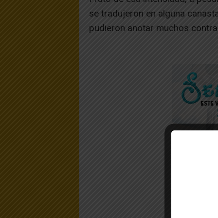
se tradujeron en alguna canasta
pudieron anotar muchos contraat