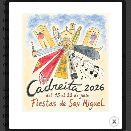
Estaciones Sonoras cierra el 2022 con más de
12.000 asistentes en una edición “que ha tenido
una de las mayores acogidas de todas cuantas
hemos celebrado con un mayor número de
visitantes y aforo, en la que sin duda ha sido la
edición más ambiciosa hasta el momento,
económicamente hablando. Pero sin duda, para la
organización, el mayor retorno son las muestras
de cariño recibidas por parte del público”, explica.
La organización ya está trabajando en la próxima
edición en el que será un año muy especial ya que
se conmemorarán 10 años del festival. “Solo
podemos avanzar que será una edición en la que
queremos devolver a la gente el respaldo y el