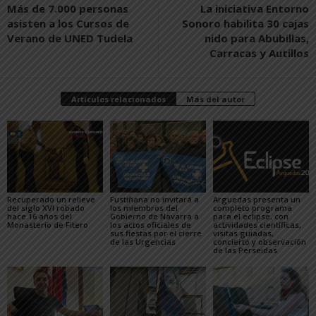
Más de 7.000 personas
La iniciativa Entorno
asisten a los Cursos de
Sonoro habilita 30 cajas
Verano de UNED Tudela
nido para Abubillas,
Carracas y Autillos
Artículos relacionados
Más del autor
Recuperado un relieve
Fustiñana no invitará a
Arguedas presenta un
del siglo XVI robado
los miembros del
completo programa
hace 16 años del
Gobierno de Navarra a
para el eclipse, con
Monasterio de Fitero
los actos oficiales de
actividades científicas,
sus fiestas por el cierre
visitas guiadas,
de las Urgencias
concierto y observación
de las Perseidas