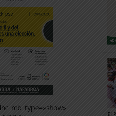
-- Publicidad --
t ihc_mb_type=»show»
El 