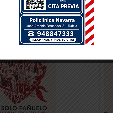
ra en el apartado de turismo, patrimonio
ada por la Asociación Amigos de la
por qinnova-Centro Asociado Uned Tudela,
xa bank y comunidad de Bardenas.
-- Publicidad --