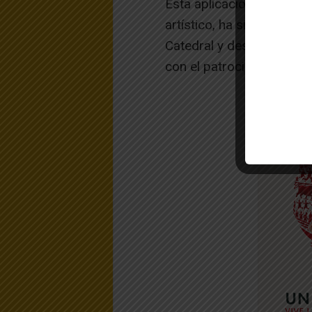
Esta aplicación, que figu
artístico, ha sido impuls
Catedral y desarrollada 
con el patrocinio de Cai