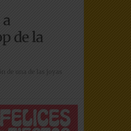
 a
p de la
ón de una de las joyas