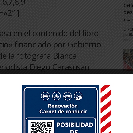
6,7,8,9″
bal
»2″ ]
des
Ana 
El PS
asa en el contenido del libro
positi
por un
icio» financiado por Gobierno
e la fotógrafa Blanca
eriodista Diego Carasusan
l Ayuntamiento permite desde la pasada
cación Web de la Puerta del Juicio tanto
S) y al trabajo basado en el contenido del
cio» publicado por Blanca Aldanondo y