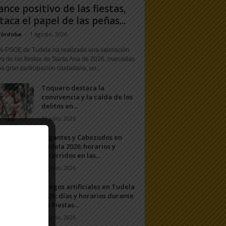
ance positivo de las fiestas,
taca el papel de las peñas...
Córdoba
-
1 agosto, 2026
N-PSOE de Tudela ha realizado una valoración
va de las fiestas de Santa Ana de 2026, marcadas
a gran participación ciudadana, un...
Toquero destaca la
convivencia y la caída de los
delitos en...
31 julio, 2026
Gigantes y Cabezudos en
Tudela 2026: horarios y
recorridos en las...
25 julio, 2026
Fuegos artificiales en Tudela
2026: días y horarios durante
las Fiestas...
24 julio, 2026