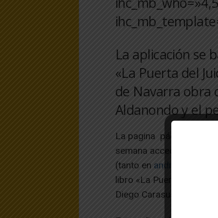
ihc_mb_who=»4,5,
ihc_mb_template=
La aplicación se b
«La Puerta del Ju
de Navarra obra d
Aldanondo y el p
La pagina página web de
semana acceder a la apli
(tanto en
android
como iO
libro «La Puerta del Jui
Diego Carasusan .