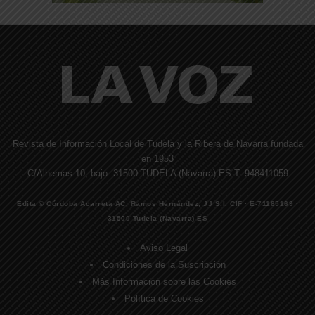
Revista de Información Local de Tudela y la Ribera de Navarra fundada
en 1953
C/Alhemas 10, bajo. 31500 TUDELA (Navarra) ES T. 948411059
Edita © Córdoba Acarreta AC, Ramos Hernández, JJ S.I. CIF · E-71185169 ·
31500 Tudela (Navarra) ES
Aviso Legal
Condiciones de la Suscripción
Más Información sobre las Cookies
Política de Cookies