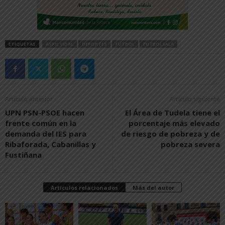
ETIQUETAS
ASPIL VIDAL
DEPORTES
FÚTBOL
FUTBOLSALA
Artículo anterior
Artículo siguiente
UPN PSN-PSOE hacen
El Área de Tudela tiene el
frente común en la
porcentaje más elevado
demanda del IES para
de riesgo de pobreza y de
Ribaforada, Cabanillas y
pobreza severa
Fustiñana
Artículos relacionados
Más del autor